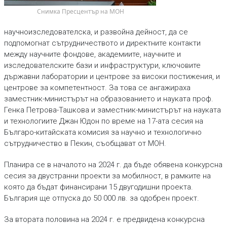
 Снимка Пресцентър на МОН
научноизследователска, и развойна дейност, да се
подпомогнат сътрудничеството и директните контакти
между научните фондове, академиите, научните и
изследователските бази и инфраструктури, ключовите
държавни лаборатории и центрове за високи постижения, и
центрове за компетентност. За това се ангажираха
заместник-министърът на образованието и науката проф.
Генка Петрова-Ташкова и заместник-министърът на науката
и технологиите Джан Юдон по време на 17-ата сесия на
Българо-китайската комисия за научно и технологично
сътрудничество в Пекин, съобщават от МОН.
Планира се в началото на 2024 г. да бъде обявена конкурсна
сесия за двустранни проекти за мобилност, в рамките на
която да бъдат финансирани 15 двугодишни проекта.
България ще отпуска до 50 000 лв. за одобрен проект.
За втората половина на 2024 г. е предвидена конкурсна