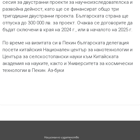
сесия за двустранни проекти за научноизследователска и
развойна дейност, като ще се финансират общо три
тригодишни двустранни проекта. Българската страна ще
отпуска до 300 000 лв. за проект. Очаква се договорите да
бъдат сключени в края на 2024 г., или в началото на 2025 г.
По време на визитата си в Пекин българската делегация
посети китайския Национален център за нанотехнологии и
Центъра за селскостопански науки към Китайската
академия на науките, както и Университета за космически
технологии в Пекин. Аз-буки