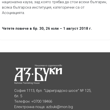
национална кауза, зад която трябва да стои всеки българин,
всяка българска институция, категорични са от
Асоциацията.
Четете повече в бр. 30, 26 юли – 1 август 2018 г.
София 1113, бул. “Цариградско шосе” № 125,
бл. 5
Телефон: +0700 18466
Електронна поща:
azbuki@mon.bg