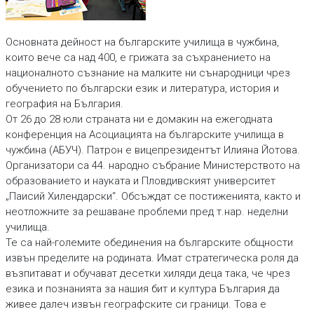
Основната дейност на българските училища в чужбина,
които вече са над 400, е грижата за съхранението на
националното съзнание на малките ни сънародници чрез
обучението по български език и литература, история и
география на България.
От 26 до 28 юли страната ни е домакин на ежегодната
конференция на Асоциацията на българските училища в
чужбина (АБУЧ). Патрон е вицепрезидентът Илияна Йотова.
Организатори са 44. народно събрание Министерството на
образованието и науката и Пловдивският университет
„Паисий Хилендарски“. Обсъждат се постиженията, както и
неотложните за решаване проблеми пред т.нар. неделни
училища.
Те са най-големите обединения на българските общности
извън пределите на родината. Имат стратегическа роля да
възпитават и обучават десетки хиляди деца така, че чрез
езика и познанията за нашия бит и култура България да
живее далеч извън географските си граници. Това е