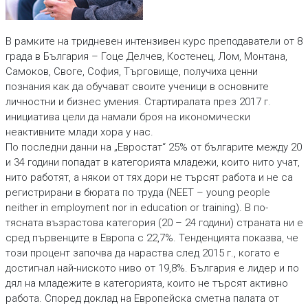
В рамките на тридневен интензивен курс преподаватели от 8
града в България – Гоце Делчев, Костенец, Лом, Монтана,
Самоков, Своге, София, Търговище, получиха ценни
познания как да обучават своите ученици в основните
личностни и бизнес умения. Стартиралата през 2017 г.
инициатива цели да намали броя на икономически
неактивните млади хора у нас.
По последни данни на „Евростат“ 25% oт българите между 20
и 34 години попадат в категорията младежи, които нито учат,
нито работят, а някои от тях дори не търсят работа и не са
регистрирани в бюрата по труда (NEET – young people
neither in employment nor in education or training). В по-
тясната възрастова категория (20 – 24 години) страната ни е
сред първенците в Европа с 22,7%. Тенденцията показва, че
този процент започва да нараства след 2015 г., когато е
достигнал най-ниското ниво от 19,8%. България е лидер и по
дял на младежите в категорията, които не търсят активно
работа. Според доклад на Европейска сметна палата от