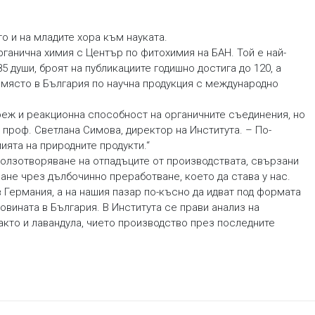
о и на младите хора към науката.
рганична химия с Център по фитохимия на БАН. Той е най-
5 души, броят на публикациите годишно достига до 120, а
о място в България по научна продукция с международно
оеж и реакционна способност на органичните съединения, но
 проф. Светлана Симова, директор на Института. – По-
ията на природните продукти.“
ползотворяване на отпадъците от производствата, свързани
ане чрез дълбочинно преработване, което да става у нас.
 Германия, а на нашия пазар по-късно да идват под формата
овината в България. В Института се прави анализ на
акто и лавандула, чието производство през последните