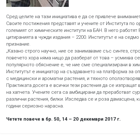
Сред целите на тази инициатива е да се привлече вниманиет
Своите постижения представят и учените от Института по о
големият от химическите институти на БАН. В него работят 8
цитиранията в чужди издания – 2200. Институтът е на седм
признание.
„Казано строго научно, ние се занимаваме със синтез, стр
повечето хора няма нищо да разберат от това – усмихва се
популярното обяснение е, че ние сме специализирани в хим
Институтът е инициатор на създаването на платформа за о
с медицински и ароматни растения, и тяхното оползотворяв
Практиката досега е всички тези растения да се изпращат в
на хапчета. Учените сега са амбицирани да преработват сур
различни растения, билки. Изследва се и роза дамасцена, к
години сериозно нарасна.
Четете повече в бр. 50, 14 – 20 декември 2017 г.