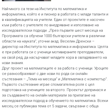
Най-много са тези на Института по математика и
информатика, който е и пионер в работата с млади таланти и
в квалификацията на учители. Един от проектите е насочен
към работа с учителите по внедряване и използване на
изследователски подходи. „През първите шест месеца на
Програмата са обучени 1000 български учители в различни
области на науката“, уточни акад. Веселин Дренски –
директор на Института по математика и информатика. Целта
е при работата си с ученици мотивираните преподаватели,
на свой ред, да насърчават младите хора в овладяването на
нови знания.
Друг проект на математиците е за работа с ученици. Уроците
се разнообразяват с две нови по рода си онлайн
състезания – „Тема на месеца“ и „Математика с компютър“.
Първото състезание играе спомагателна роля с цел
подготовка на учениците за второто. Проектът допринася и
за създаването на онлайн материали за прилагане на
изследователски подход в обучението по математика. Всеки
месец се публикува тема от 5 задачи, свързани с обща