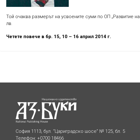
Той очаква размерът на усвоените суми по ОП „Развитие на
лв.
Четете повече в бр. 15, 10 – 16 април 2014 г.
София 1113, бул. “Цариградско шосе” № 125, бл. 5
Телефон: +0700 18466