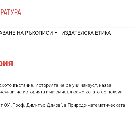
ЕРАТУРА
АВАНЕ НА РЪКОПИСИ
ИЗДАТЕЛСКА ЕТИКА
рия
ското въстание. Историята не се учи наизуст, казва
ченици, че историята има смисъл само когато се ползва
от ОУ „Проф. Димитър Димов“, в Природо-математическата