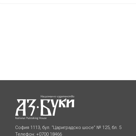
София 1113, бул. “Цариградско шосе” № 125, бл. 5
Телефон: +0700 18466