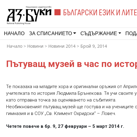
БЪЛГАРСКИ ЕЗИК И ЛИТ
НАЧАЛО
ЗА СПИСАНИЕТО
СЪДЪРЖАНИЕ
ПОД
Начало
>
Новини
>
Новини 2014
>
Брой 9, 2014
Пътуващ музей в час по исто
Те показаха на младите хора и оригинални оръжия от Април
учителката по история Людмила Брънекова. Тя учи своите у
като отправна точка за оценяването на събитията.
Необикновеният пътуващ музей ще гостува и на учениците 
гимназия и в СОУ „Св. Климент Охридски“ – Ловеч.
Четете повече в бр. 9, 27 февруари – 5 март 2014 г.