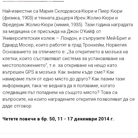
Най-известни са Мария Склодовска-Кюри и Пиер Кюри
(физика, 1903) и тяхната дъщеря Ирен Жолио-Кюри и
Фредерик Жолио-Кюри (химия, 1935). Тази година наградата
за медицина се присъжда на Джон О’Кийф от
Университетския колеж – Лондон, и съпрузите Мей-Брит и
Едвард Мосер, които работят в град Тронхейм, Норвегия.
Основанието за отличието е: „За откритието в мозъка на
клетки, които съставляват система за установяване на
местоположението“, т.е. за откриване на нещо като
вътрешен GPS в мозъка. Как знаем къде сме? Как
намираме пътя от едно място до друго? Как пазим тази
информация, така че веднага да я ползваме, когато
следващия път попаднем на същото място? Това са
въпросите, на които наградените открития позволяват да се
даде отговор.
Четете повече в бр. 50, 11 - 17 декември 2014 г.