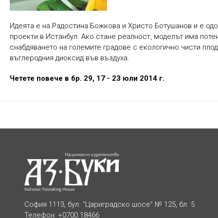
Идеята е на Радостина Божкова и Христо Ботушанов и е одо
проекти в Истанбул. Ако стане реалност, моделът има поте
снабдяването на големите градове с екологично чисти плод
въглеродния диоксид във въздуха.
Четете повече в бр. 29, 17 - 23 юли 2014 г.
София 1113, бул. “Цариградско шосе” № 125, бл. 5
Телефон: +0700 18466