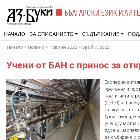
БЪЛГАРСКИ ЕЗИК И ЛИТ
НАЧАЛО
ЗА СПИСАНИЕТО
СЪДЪРЖАНИЕ
ПОД
Начало
>
Новини
>
Новини 2022
>
Брой 7, 2022
Учени от БАН с принос за от
Експерименталн
протонни и про
постигнатите р
(ЦЕРН) в Швейц
съвкупност от 
брой глуони, е
учени, участващ
ядрени изследва
за събиране и 