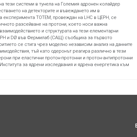
на тези системи в тунела на Големия адронен колайдер
тестването на детекторите и въвеждането им в
а експеримента TOTEM, провеждан на LHC в ЦЕРН, се
ичното разсейване на протони, което носи важна
взаимодействието и структурата на тези елементарни
ЕРН и DØ във Фермилаб (САЩ) съобщиха за първото
итието се стига чрез моделно независим анализ на данните
аимодействия, тъй като одеронът реагира различно в тези
рони при еластични протон-протонни и протон-антипротонни
 Института за ядрени изследвания и ядрена енергетика към