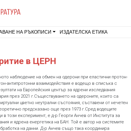
ЕРАТУРА
АВАНЕ НА РЪКОПИСИ
ИЗДАТЕЛСКА ЕТИКА
критие в ЦЕРН
ото наблюдение на обмен на одерони при еластични протон-
тон-антипротонни взаимодействия е водещо в списъка с
езултати на Европейския център за ядрени изследвания
ария през 2021 г.Съществуването на одероните, които са
виртуални цветно неутрални състояния, съставени от нечетен
 теоретично предсказано още през 1973 г.Сред водещите
и в този експеримент, е д-р Георги Анчев oт Института за
ния и ядрена енергетика на БАН. Той е автор на системите
обработка на данни. Д-р Анчев също така координира