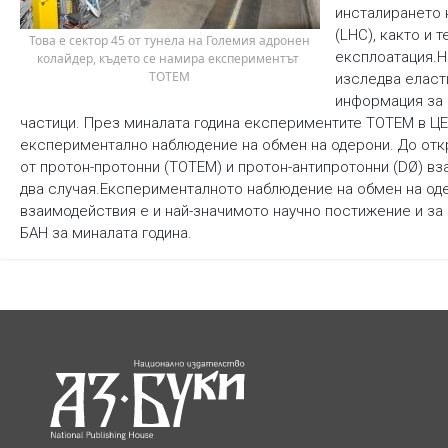
инсталирането 
(LHC), както и 
 Това е сектор 45 от тунела на Големия адронен 
експлоатация.Н
колайдер, където се намира експериментът 
ТОТЕМ
изследва еласт
информация за 
частици. През миналата година експериментите ТОТЕМ в Ц
експериментално наблюдение на обмен на одерони. До откр
от протон-протонни (TOTEM) и протон-антипротонни (DØ) вз
два случая.Експерименталното наблюдение на обмен на оде
взаимодействия е и най-значимото научно постижение и за
БАН за миналата година.