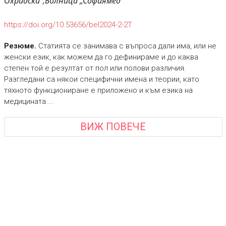
Охридски“,
Болница „Софиямед“
https://doi.org/10.53656/bel2024-2-2Т
Резюме.
Статията се занимава с въпроса дали има, или не
женски език, как можем да го дефинираме и до каква
степен той е резултат от пол или полови различия.
Разгледани са някои специфични имена и теории, като
тяхното функциониране е приложено и към езика на
медицината....
ВИЖ ПОВЕЧЕ