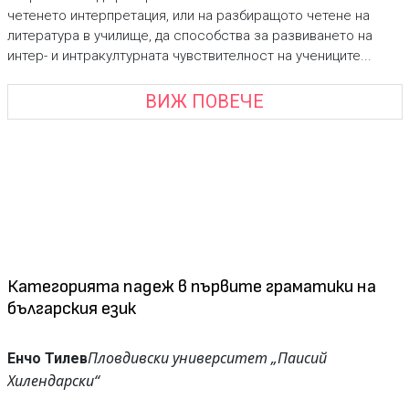
четенето интерпретация, или на разбиращото четене на
литература в училище, да способства за развиването на
интер- и интракултурната чувствителност на учениците...
ВИЖ ПОВЕЧЕ
Категорията падеж в първите граматики на
българския език
Пловдивски университет „Паисий
Енчо Тилев
Хилендарски“