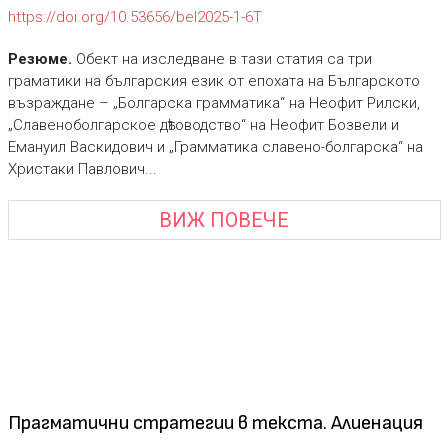
https://doi.org/10.53656/bel2025-1-6T
Резюме.
Обект на изследване в тази статия са три
граматики на българския език от епохата на Българското
възраждане – „Болгарска грамматика“ на Неофит Рилски,
„Славеноболгарское дѣтоводство“ на Неофит Бозвели и
Емануил Васкидович и „Грамматика славено-болгарска“ на
Христаки Павлович...
ВИЖ ПОВЕЧЕ
Прагматични стратегии в текста. Алиенация