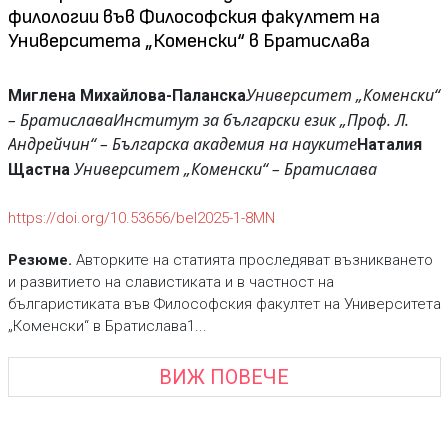
филологии във Философския факултет на
Университета „Коменски“ в Братислава
Университет „Коменски“
Миглена Михайлова-Паланска
– Братислава
Институт за български език „Проф. Л.
Андрейчин“ – Българска академия на науките
Наталия
Университет „Коменски“ – Братислава
Щастна
https://doi.org/10.53656/bel2025-1-8MN
Резюме.
Авторките на статията проследяват възникването
и развитието на славистиката и в частност на
българистиката във Философския факултет на Университета
„Коменски“ в Братислава1...
ВИЖ ПОВЕЧЕ