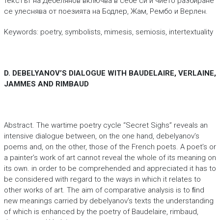
текстът на Дебелянов включва в себе си и чието разбиране
сe улеснява от поезията на Бодлер, Жам, Рембо и Верлен.
Keywords: poetry, symbolists, mimesis, semiosis, intertextuality
D. DEBELYANOV’S DIALOGUE WITH BAUDELAIRE, VERLAINE,
JAMMES AND RIMBAUD
Abstract. The wartime poetry cycle “Secret Sighs” reveals an
intensive dialogue between, on the one hand, debelyanov’s
poems and, on the other, those of the French poets. A poet’s or
a painter’s work of art cannot reveal the whole of its meaning on
its own. in order to be comprehended and appreciated it has to
be considered with regard to the ways in which it relates to
other works of art. The aim of comparative analysis is to ﬁnd
new meanings carried by debelyanov’s texts the understanding
of which is enhanced by the poetry of Baudelaire, rimbaud,