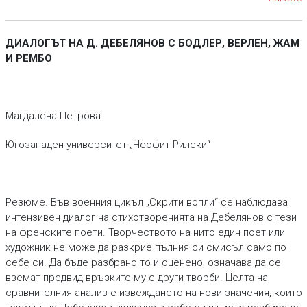
ДИАЛОГЪТ НА Д. ДЕБЕЛЯНОВ С БОДЛЕР, ВЕРЛЕН, ЖАМ
И РЕМБО
Магдалена Петрова
Югозападен университет „Неофит Рилски“
Резюме. Във военния цикъл „Скрити вопли“ се наблюдава
интензивен диалог на стихотворенията на Дебелянов с тези
на френските поети. Творчеството на нито един поет или
художник не може да разкрие пълния си смисъл само по
себе си. Да бъде разбрано то и оценено, означава да се
вземат предвид връзките му с други творби. Целта на
сравнителния анализ е извеждането на нови значения, които