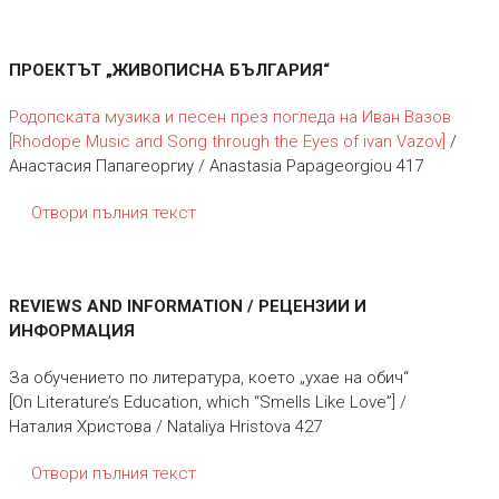
ПРОЕКТЪТ „ЖИВОПИСНА БЪЛГАРИЯ“
Родопската музика и песен през погледа на Иван Вазов
[Rhodope Music and Song through the Eyes of ivan Vazov]
/
Анастасия Папагеоргиу / Anastasia Papageorgiou 417
Отвори пълния текст
REVIEWS AND INFORMATION / РЕЦЕНЗИИ И
ИНФОРМАЦИЯ
За обучението по литература, което „ухае на обич“
[On Literature’s Education, which “Smells Like Love”] /
Наталия Христова / Nataliya Hristova 427
Отвори пълния текст