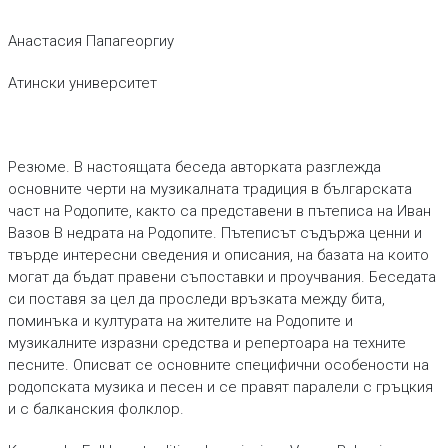
Анастасия Папагеоргиу
Атински университет
Pезюме. В настоящата беседа авторката разглежда
основните черти на музикалната традиция в българската
част на Родопите, както са представени в пътеписа на Иван
Вазов В недрата на Родопите. Пътеписът съдържа ценни и
твърде интересни сведения и описания, на базата на които
могат да бъдат правени съпоставки и проучвания. Беседата
си поставя за цел да проследи връзката между бита,
поминъка и културата на жителите на Родопите и
музикалните изразни средства и репертоара на техните
песните. Описват се основните специфични особености на
родопската музика и песен и се правят паралели с гръцкия
и с балканския фолклор.