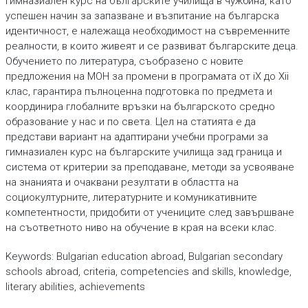
гимназиален курс на българските училища в чужбина, като
успешен начин за запазване и възпитание на българска
идентичност, е належаща необходимост на съвременните
реалности, в които живеят и се развиват българските деца.
Обучението по литература, съобразено с новите
предложения на МОН за промени в програмата от iX до Xii
клас, гарантира пълноценна подготовка по предмета и
координира глобалните връзки на българското средно
образование у нас и по света. Цел на статията е да
представи вариант на адаптирани учебни програми за
гимназиален курс на българските училища зад граница и
система от критерии за преподаване, методи за усвояване
на знанията и очаквани резултати в областта на
социокултурните, литературните и комуникативните
компетентности, придобити от учениците след завършване
на съответното ниво на обучение в края на всеки клас.
Keywords: Bulgarian education abroad, Bulgarian secondary
schools abroad, criteria, competencies and skills, knowledge,
literary abilities, achievements