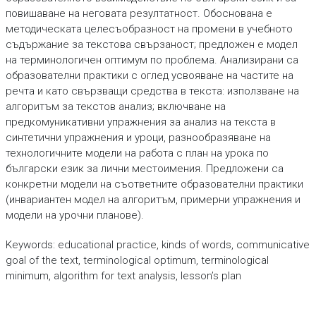
повишаване на неговата резултатност. Обоснована е
методическата целесъобразност на промени в учебното
съдържание за текстова свързаност; предложен е модел
на терминологичен оптимум по проблема. Анализирани са
образователни практики с оглед усвояване на частите на
речта и като свързващи средства в текста: използване на
алгоритъм за текстов анализ; включване на
предкомуникативни упражнения за анализ на текста в
синтетични упражнения и уроци, разнообразяване на
технологичните модели на работа с план на урока по
български език за лични местоимения. Предложени са
конкретни модели на съответните образователни практики
(инвариантен модел на алгоритъм, примерни упражнения и
модели на урочни планове).
Keywords: educational practice, kinds of words, communicative
goal of the text, terminological optimum, terminological
minimum, algorithm for text analysis, lesson’s plan