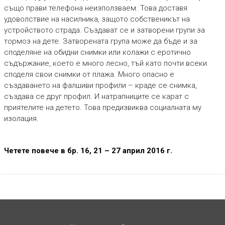
също прави телефона неизползваем. Това доставя
удоволствие на насилника, защото собственикът на
устройството страда. Създават се и затворени групи за
тормоз на дете. Затворената група може да бъде и за
споделяне на обидни снимки или колажи с еротично
съдържание, което е много лесно, тъй като почти всеки
споделя свои снимки от плажа. Много опасно е
създаването на фалшиви профили – краде се снимка,
създава се друг профил. И натрапниците се карат с
приятелите на детето. Това предизвиква социалната му
изолация.
Четете повече в бр. 16, 21 – 27 април 2016 г.