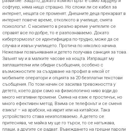
развитие. Защото, докато компютърът е само хардуер и
софтуер, няма нищо страшно. Но сложи ли се кабел за
интернет, нещата се променят. Днешните деца прекарват в
интернет повече време, отколкото в училище, смята
психологът. С насилието в реално време учителите се
справят все по-добре, то е разпознаваемо. Докато
кибертормозът се идентифицира по-трудно, може да се
случва и извън училището. Протича по няколко начина.
Нежелани позвънявания и детето получава санкция за това.
Звънят му и в малките часове на нощта. Изпращат му
заплашителни или обидни съобщения, особено с
възможностите за създаване на профил в някой от
мобилните оператори и опцията за 20 безплатни текстови
съобщения. По този начин се засилва тревожността у
детето, което дори само на физиологично ниво води до
много негативни промени. Смяна на език е простичък, но
много ефективен метод. Взима се телефонът и се сменя
езикът – на арабски, на иврит или на китайски. Така
устройството става неизползваемо. А детето се
притеснява, че майка му ще го търси, то се натъжава,
плаши, а другите се радват. Въвеждането на грешни пароли