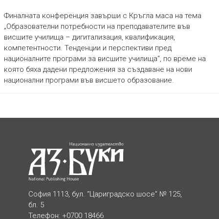
Финалната конференция завърши с Кръгла маса на тема
„Образователни потребности на преподавателите във
висшите училища – дигитализация, квалификация,
компетентности. Тенденции и перспективи пред
националните програми за висшите училища“, по време на
която бяха дадени предложения за създаване на нови
национални програми във висшето образование.
София 1113, бул. “Цариградско шосе” № 125,
бл. 5
Телефон: +0700 18466