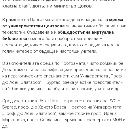
класна стая“, допълни министър Цоков.
В рамките на Програмата е изградена и национална
мрежа
от университетски центрове
за иновативни образователни
технологии. Създадена е и
общодостъпна виртуална
библиотека
с много богат набор от материали –
презентации, видеолекции и др., която се радва на все по-
голям интерес от бъдещи и настоящи учители.
В заключителната среща по Програмата, чийто домакин бе
Департаментът за квалификация и професионално развитие
на педагогическите специалисти към Университета „Проф.
д-р Асен Златаров“ – Бургас, взеха участие представители
на 20 висши училища, на обучителните екипи, учители и др.
Сред участниците бяха Петя Петрова – началник на РУО –
Бургас, проф. д-р Христо Бозов – ректор на Университета
„Проф. д-р Асен Златаров“, зам.-ректорите проф. Ирена
Марковска, проф. Севдалина Турманова, експерти от МОН и
др.