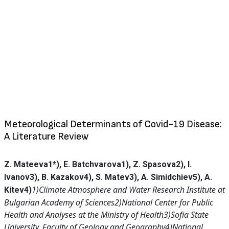
Meteorological Determinants of Covid-19 Disease:
A Literature Review
Z. Mateeva1*), E. Batchvarova1), Z. Spasova2), I.
Ivanov3),
B. Kazakov4), S. Matev3), A. Simidchiev5), A.
1)Climate Atmosphere and Water Research Institute at
Kitev4)
Bulgarian Academy of Sciences
2)National Center for Public
Health and Analyses at the Ministry of Health
3)Sofia State
University, Faculty of Geology and Geography
4)National