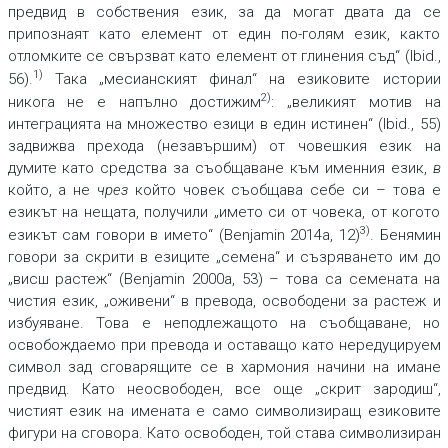
предвид в собствения език, за да могат двата да се
припознаят като елемент от един по-голям език, както
отломките се свързват като елемент от глинения съд“ (Ibid.,
1)
56).
Така „месианският финал“ на езиковите истории
2)
никога не е напълно достижим
: „великият мотив на
интеграцията на множество езици в един истинен“ (Ibid., 55)
задвижва прехода (незавършим) от човешкия език на
думите като средства за съобщаване към именния език,
в
който, а не
чрез
който човек съобщава себе си – това е
езикът на нещата, получили „името си от човека, от когото
3)
езикът сам говори в името“ (Benjamin 2014a, 12)
. Бенямин
говори за скрити в езиците „семена“ и съзряването им до
„висш растеж“ (Benjamin 2000a, 53) – това са семената на
чистия език, „оживени“ в превода, освободени за растеж и
избуяване. Това е неподлежащото на съобщаване, но
освобождаемо при превода и оставащо като нередуцируем
символ зад сговарящите се в хармония начини на имане
предвид. Като неосвободен, все още „скрит зародиш“,
чистият език на имената е само символизиращ езиковите
фигури на сговора. Като освободен, той става символизиран