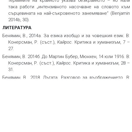
термините на крайното указва безкрайното – но нали
така работи „интензивното насочване на словото към
сърцевината на най-съкровеното занемяване“ (Benjamin
2014b, 30).
ЛИТЕРАТУРА
Бенямин, В., 2014а. За езика изобщо и за човешкия език. В:
Конерсман, Р. (съст.),
Кайрос
. Критика и хуманизъм, 7 –
27.
Бенямин, В. 2014б. До Мартин Бубер, Мюнхен, 14 юли 1916. В:
Конерсман, Р. (съст.),
Кайрос
. Критика и хуманизъм, 28 –
31.
Бенямин, В., 2018. Дъгата. Разговор за въображението. В:
Бенямин, В.,
Избрана проза
. София: Гутенберг, 105 – 117.
Бенямин, В., 2000а. Задачата на преводача. В: Бенямин, В.,
Озарения
.
София: Критика и хуманизъм, 49 – 59.
Бенямин, В., 2000б. Художественото произведение в епохата
на неговата техническа възпроизводимост. В: Бенямин,
В.,
Озарения
.
София: Критика и хуманизъм, 127 – 161.
Зупанчич, А., 2006.
Най-късата сянка. Ницшевата философия