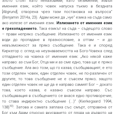
злото стоят като неназовими, като безименни, извън
именния език, който човек напуска тъкмо в бездната
[
Abgrund
], отворена чрез тази постановка на въпроса“
(Benjamin 2014a, 23). Адам може да „чуе“ езика на съда само
ако излезе от именния език.
Излизането от именния език
е грехопадението
.
Така езикът на съда – съдещото слово
– прави непряко съобщение. Излизането от именния език
води до пропадане в празнословие, а оттам – и до
невъзможност за пряко съобщение. Така е и според
Киркегор с оглед на неузнаваемостта на Бого-Човека след
отпадането на човека от именния език: „Ако някой каже
направо: аз съм Бог, Отца ми и аз сме едно, това ще е пряко
съобщение. Ала ако този, що го казва, съобщаващият, е ето
този отделен човек, един отделен човек, не по-различен от
другите, то това съобщение не е съвсем пряко; защото
един отделен човек не ще да е направо самият Бог – докато
това, което казва, е казано съвсем направо. Със
съобщаващия в съобщението се внася едно противоречие,
то става индиректно съобщение (...)“ (Kierkegaard 1994,
10)
138)
. Затова и самата заплаха със смърт, отправена от
Бог към Адам относно вкусването от плода на дървото
на