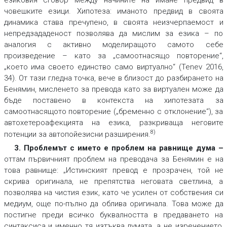
човешките езици. Хипотеза: иманото предвид в своята
динамика става пречупено, в своята неизчерпаемост и
непредзададеност позволява да мислим за езика – по
аналогия с активно моделиращото самото себе
произведение – като за „самоотнасящо повторение“,
„което има своето единство само виртуално“ (Tenev 2016,
34). От тази гледна точка, вече в близост до разбирането на
Бенямин, мисленето за превода като за виртуален може да
бъде поставено в контекста на хипотезата за
самоотнасящото повторение („бременно с отклонение“), за
автохетероафекцията на езика, разкриваща неговите
8)
потенции за автопойезисни разширения.
3. Проблемът с името е проблем на равнище дума
–
оттам първичният проблем на преводача за Бенямин е на
това равнище: „Истинският превод е прозрачен, той не
скрива оригинала, не препятства неговата светлина, а
позволява на чистия език, като че усилен от собствения си
медиум, още по-пълно да облива оригинала. Това може да
постигне преди всичко буквалността в предаването на
синтаксиса и именно тя изтъква думата, а не изречението,