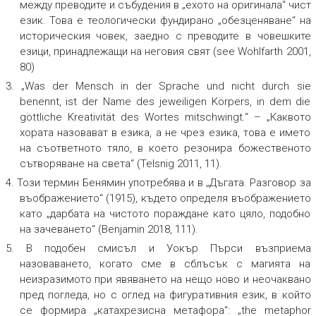
между преводите и събудения в „ехото на оригинала“ чист
език. Това e теологически фундирано „обезценяване“ на
историческия човек, заедно с преводите в човешките
езици, принадлежащи на неговия свят (see Wohlfarth 2001,
80)
3. „Was der Mensch in der Sprache und nicht durch sie
benennt, ist der Name des jeweiligen Körpers, in dem die
göttliche Kreativität des Wortes mitschwingt.“ – „Каквото
хората назовават в езика, а не чрез езика, това е името
на съответното тяло, в което резонира божественото
сътворяване на света“ (Telsnig 2011, 11).
4. Този термин Бенямин употребява и в „Дъгата. Разговор за
въображението“ (1915), където определя въображението
като „дарбата на чистото пораждане като цяло, подобно
на зачеването“ (Benjamin 2018, 111).
5. В подобен смисъл и Уокър Пърси възприема
назоваването, когато сме в сблъсък с магията на
неизразимото при явяването на нещо ново и неочаквано
пред погледа, но с оглед на фигуративния език, в който
се формира „катахрезисна метафора“: „the metaphor