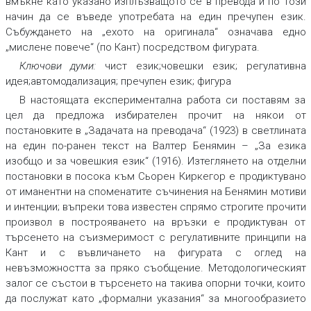
вмъкне като указано изплъзващото се в превода и по този
начин да се въведе употребата на един пречупен език.
Събуждането на „ехото на оригинала“ означава едно
„мислене повече“ (по Кант) посредством фигурата.
Ключови думи:
чист език;човешки език; регулативна
идея;автомодализация; пречупен език; фигура
В настоящата експериментална работа си поставям за
цел да предложа избирателен прочит на някои от
постановките в „Задачата на преводача“ (1923) в светлината
на един по-ранен текст на Валтер Бенямин – „За езика
изобщо и за човешкия език“ (1916). Изтеглянето на отделни
постановки в посока към Сьорен Киркегор е продиктувано
от иманентни на споменатите съчинения на Бенямин мотиви
и интенции; въпреки това известен спрямо строгите прочити
произвол в построяването на връзки е продиктуван от
търсенето на съизмеримост с регулативните принципи на
Кант и с въвличането на фигурата с оглед на
невъзможността за пряко съобщение. Методологическият
залог се състои в търсенето на такива опорни точки, които
да послужат като „формални указания“ за многообразието