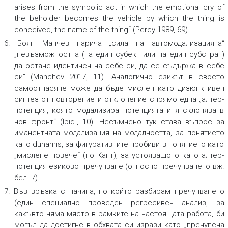
arises from the symbolic act in which the emotional cry of
the beholder becomes the vehicle by which the thing is
conceived, the name of the thing“ (Percy 1989, 69).
6. Боян Манчев нарича „сила на автомодализацията“
„невъзможността (на един субект или на един субстрат)
да остане идентичен на себе си, да се съдържа в себе
си“ (Manchev 2017, 11). Аналогично езикът в своето
самоотнасяне може да бъде мислен като дизюнктивен
синтез от повторение и отклонение спрямо една „алтер-
потенция, която модализира потенцията и я склонява в
нов фронт“ (Ibid., 10). Несъмнено тук става въпрос за
иманентната модализация на модалността, за понятието
като dunamis, за фигуративните пробиви в понятието като
„мислене повече“ (по Кант), за устояващото като алтер-
потенция езиково пречупване (относно пречупването вж.
бел. 7).
7. Във връзка с начина, по който разбирам пречупването
(един специално проведен регресивен анализ, за
какъвто няма място в рамките на настоящата работа, би
могъл да достигне в обхвата си изрази като „пречупена