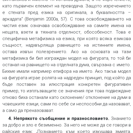
като първичен елемент на преводача. Защото изречението
е стената пред езика на оригинала, а буквалността –
аркадата“ (Benjamin 2000a, 57). С това освобождаването на
чистия език означава освобождаване на самите имена на
нещата, взети в тяхната отделност, обособеност. Това е
специфична метафизика на езика, при която всяка езикова
същност, надхвърляща равнището на истинните имена,
остава извън полезрението. Ако на основата на тази
метафизика би бил изграждан модел на фигурата, то той би
останал на равнището на отделната дума, свързана с името.
Бихме имали например епифора на името. Ако такъв модел
на фигурата играе ролята на надреден принцип, под който да
бъде поставен за илюстрация конкретен фигуративен
пример, то изплъзващите се значения при това подвеждане
отново биха останали като склонение/ отклонение на думи в
човешките езици, сами по себе си неспособни да назовават,
а само да преназовават.
4. Непрякото съобщение и празнословието
.
Знанието
за добро и зло е безименно. За него не може да се говори в
райския език: „Познанието, към което изкушава змията,