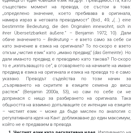
единица от един човешки език на друг. Преводимостта, като
съществен момент на превода, се състои в това:
„определено значение, което пребивава в оригинала,
намира израз в неговата преводимост“ (Ibid., 49; „(...) eine
bestimmte Bedeutung, die den Originalen innewohnt, sich in
ihrer Übersetzbarkeit äußere.“ – Benjamin 1972, 10). Дали
обаче значението –
Bedeutung
–
е взето само за себе си
като значение в езика на оригинала? То по-скоро е взето
откъм „чистия език“ като „имано предвид“ (
das Gemeinte
). Но
дали иманото предвид е преводимо като такова? По-скоро
то е „изплъзващото се“, в сговарянето на начините на имане
предвид в езика на оригинала и езика на превода то е само
указано. Преводът съдейства по този начин за
„съзряването на скритите в езиците семена до висш
растеж“ (Benjamin 2000a, 53), но сам по себе си не
допринася с нищо за разбирането на оригинала. Така
общността на взаимно допълващите се интенции на езиците
– чистият език – може да бъде мислен по аналогия с
регулативната идея на Кант: доближаване до един максимум,
който не е предаваем в превода.
1. Чистият език като регулативна идея.
Изплуването на