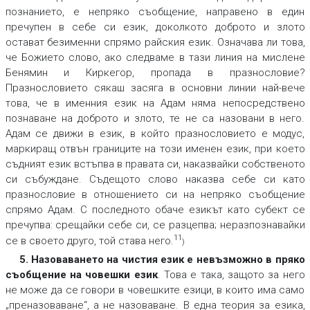
познанието, е непряко съобщение, направено в един
пречупен в себе си език, доколкото доброто и злото
остават безименни спрямо райския език. Означава ли това,
че Божието слово, ако следваме в тази линия на мислене
Бенямин и Киркегор, пропада в празнословие?
Празнословието сякаш засяга в основни линии най-вече
това, че в именния език на Адам няма непосредствено
познаване на доброто и злото, те не са назовани в него.
Адам се движи в език, в който празнословието е модус,
маркиращ отвън границите на този именен език, при което
съдният език встъпва в правата си, наказвайки собственото
си събуждане. Съдещото слово наказва себе си като
празнословие в отношението си на непряко съобщение
спрямо Адам. С последното обаче езикът като субект се
пречупва: срещайки себе си, се разцепва; неразпознавайки
11
се в своето друго, той става него.
)
5. Назоваването на чистия език е невъзможно в пряко
съобщение на човешки език
. Това е така, защото за него
не може да се говори в човешките езици, в които има само
„преназоваване“, а не назоваване. В една теория за езика,