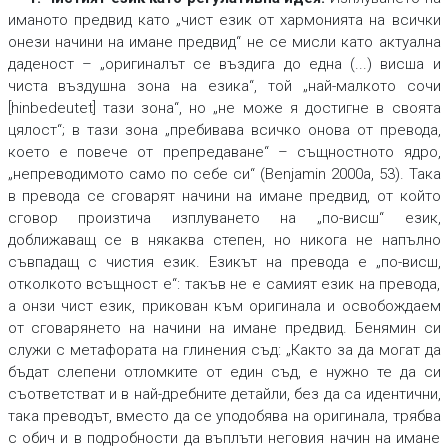
иманото предвид като „чист език от хармонията на всички
онези начини на имане предвид“ не се мисли като актуална
даденост – „оригиналът се въздига до една (...) висша и
чиста въздушна зона на езика“, той „най-малкото сочи
[hinbedeutet] тази зона“, но „не може я достигне в своята
цялост“; в тази зона „пребивава всичко онова от превода,
което е повече от препредаване“ – същностното ядро,
„непреводимото само по себе си“ (Benjamin 2000a, 53). Така
в превода се сговарят начини на имане предвид, от който
сговор произтича изплуването на „по-висш“ език,
доближаващ се в някаква степен, но никога не напълно
съвпадащ с чистия език. Езикът на превода е „по-висш,
отколкото всъщност е“: такъв не е самият език на превода,
а онзи чист език, прикован към оригинала и освобождаем
от сговарянето на начини на имане предвид. Бенямин си
служи с метафората на глинения съд: „Както за да могат да
бъдат слепени отломките от един съд, е нужно те да си
съответстват и в най-дребните детайли, без да са идентични,
така преводът, вместо да се уподобява на оригинала, трябва
с обич и в подробности да въплъти неговия начин на имане