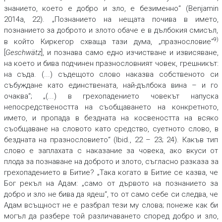
знанието, което е добро и зло, е безименно“ (Benjamin
2014a, 22). „Познанието на нещата почива в името,
познанието за доброто и злото обаче е в дълбокия смисъл,
9)
в който Киркегор схваща тази дума, „празнословие“
[
Geschwätz
], и познава само едно изчистване и извисяване,
на което и бива подчинен празнословният човек, грешникът:
на съда. (...) съдещото слово наказва собственото си
събуждане като единствената, най-дълбока вина – и го
очаква“; „(...) в грехопадението човекът напуска
непосредствеността на съобщаването на конкретното,
името, и пропада в бездната на косвеността на всяко
съобщаване на словото като средство, суетното слово, в
бездната на празнословието“ (Ibid., 22 – 23; 24). Какъв тип
слово е заплахата с наказание за човека, ако вкуси от
плода за познаване на доброто и злото, съгласно разказа за
грехопадението в Битие? „Така когато в Битие се казва, че
Бог рекъл на Адам: „само от дървото на познанието за
добро и зло не бива да ядеш“, то от само себе си следва, че
Адам всъщност не е разбрал тези му слова; понеже как би
могъл да разбере той различаването според добро и зло,