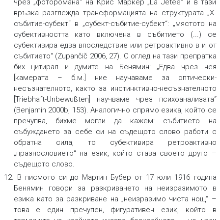
чрез „фоторомана“ на Крис Маркер „La Jetée“ и в тази
връзка разглежда трансформацията на структурата „Х-
събитие-субект“ в „субект-събитие-субект“: „мястото на
субективността като включена в събитието (...) се
субективира едва впоследствие или ретроактивно в и от
събитието“ (Zupančič 2006, 27). С оглед на тази препратка
бих цитирал и думите на Бенямин: „Едва чрез нея
[камерата – б.м.] ние научаваме за оптически-
несъзнателното, както за инстинктивно-несъзнателното
[Triebhaft-Unbewußten] научваме чрез психоанализата“
(Benjamin 2000b, 153). Аналогично спрямо езика, който се
пречупва, бихме могли да кажем: събитието на
събуждането за себе си на съдещото слово работи с
обратна сила, то субективира ретроактивно
„празнословието“ на език, който става своето друго –
съдещото слово.
12. В писмото си до Мартин Бубер от 17 юли 1916 година
Бенямин говори за разкриването на неизразимото в
езика като за разкриване на „неизразимо чиста нощ“ –
това е един пречупен, фигуративен език, който в