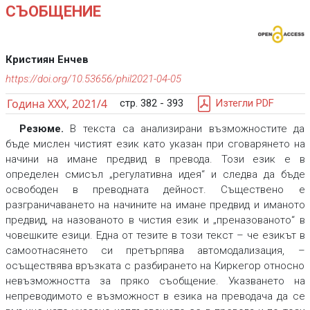
СЪОБЩЕНИЕ
Кристиян Енчев
https://doi.org/10.53656/phil2021-04-05
Година XXX, 2021/4
стр. 382 - 393
Изтегли PDF
Резюме.
В текста са анализирани възможностите да
бъде мислен чистият език като указан при сговарянето на
начини на имане предвид в превода. Този език е в
определен смисъл „регулативна идея“ и следва да бъде
освободен в преводната дейност. Съществено е
разграничаването на начините на имане предвид и иманото
предвид, на назованото в чистия език и „преназованото“ в
човешките езици. Една от тезите в този текст – че езикът в
самоотнасянето си претърпява автомодализация, –
осъществява връзката с разбирането на Киркегор относно
невъзможността за пряко съобщение. Указването на
непреводимото е възможност в езика на преводача да се