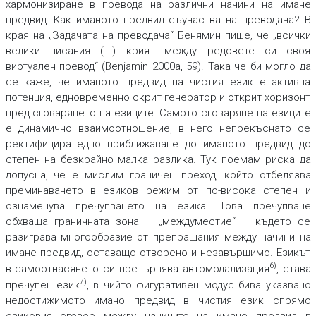
хармонизиране в превода на различни начини на имане
предвид. Как иманото предвид съучаства на преводача? В
края на „Задачата на преводача“ Бенямин пише, че „всички
велики писания (...) крият между редовете си своя
виртуален превод“ (Benjamin 2000a, 59). Така че би могло да
се каже, че иманото предвид на чистия език е активна
потенция, едновременно скрит генератор и открит хоризонт
пред сговарянето на езиците. Самото сговаряне на езиците
е динамично взаимоотношение, в него непрекъснато се
ректифицира едно приближаване до иманото предвид до
степен на безкрайно малка разлика. Тук поемам риска да
допусна, че е мислим граничен преход, който отбелязва
преминаването в езиков режим от по-висока степен и
ознаменува пречупването на езика. Това пречупване
обхваща граничната зона – „междуместие“ – където се
разиграва многообразие от препращания между начини на
имане предвид, оставащо отворено и незавършимо. Езикът
6)
в самоотнасянето си претърпява автомодализация
, става
7)
пречупен език
, в чийто фигуративен модус бива указвано
недостижимото имано предвид в чистия език спрямо
езиковия сговор между начините на имане предвид в