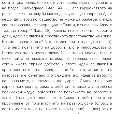
когато това разделение се е установило едва с вкусването
на плода“ (Kierkegaard 1992, 54) – „Несъвършенството на
разказа, – че някому би могло да хрумне да говори на Адам
нещо, дето този по същество не може да разбере, отпада,
ако съобразим, че говорещият е Езикът, и значи сам Адам е
тоз, що говори“ (Ibid., 58). Казано иначе, Езикът говори в
Адам, Адам се движи в собственото пространство на Езика.
Но какъв език е това? Ако е съден език (съдещото слово),
то в него познанието на добро и зло е непосредствено.
Непосредствено празнословие? На първо място, това е
език, който не назовава по име, не назовава, език празен
откъм името спрямо доброто и злото. Адам се движи в
пространството на език, в който отсъствието на
назоваване е съчетано с отсъждане: ако ядеш от дървото
на познанието, непременно ще умреш. Съдещото слово
изрича присъда над самото себе си: то самото употребява
безименен модус, говорейки за познанието на доброто и
злото. Съдещото слово се събужда в собственото си
провинение от произнасянето на празнословие (слово, в
което името вече не живее ненакърнено) – „доброто и