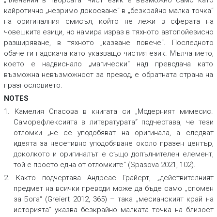
кайротично „незримо докосване“ в „безкрайно малка точка“
на оригиналния смисъл, който не лежи в сферата на
човешките езици, но намира израз в тяхното автопойезисно
разширяване, в тяхното „казване повече“. Последното
обаче ги надскача като указващо чистия език. Мълчанието,
което е надвиснало „магически“ над преводача като
възможна невъзможност за превод, е обратната страна на
празнословието.
NOTES
1. Камелия Спасова в книгата си „Модерният мимесис.
Саморефлексията в литературата“ подчертава, че тези
отломки „не се уподобяват на оригинала, а следват
идеята за несетивно уподобяване около празен център,
доколкото и оригиналът е също допълнителен елемент,
той е просто една от отломките“ (Spasova 2021, 102).
2. Както подчертава Андреас Грайерт, „действителният
предмет на всички преводи може да бъде само „спомен
за Бога“ (Greiert 2012, 365) – така „месианският край на
историята“ указва безкрайно малката точка на близост