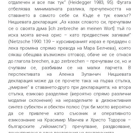
отдалечен и все пак тук“ (Heidegger 1983, 95). Фугата
отбелязва минималната разлика, пречупеността на
ставането в самото себе си. Къде е тук езикът?
Ницшевата декларация: „Аз казах словото си, пречупвам
се о своята дума [ich zerbreche an meinen Wort]: тъй го
иска моята вечна орис – като предвестник загивам!“
(Nietzsche 1990: 139 – курсивираният израз е предаден с
лека промяна спрямо превода на Мара Белчева), която
сякаш обещава възможен отговор, обаче не се отнася
до глагола brechen, а до zerbrechen – пречупвам се, но и
счупвам се, разбивам се на малки парчета. В
перспективата на Аленка Зупанчич Ницшевата
декларация може да се прочете така: на първа стъпка,
„умиране“ в ставането-друго при декларацията; на втора
стъпка, езиково разделяне (вероятно спрямо различни
модални склонения) на неразделните в дизюнктивния
синтез субектен и обектен полюс (тук би могло вероятно
да се привлече като съюзник и оперативното
езикознание на Красимир Манчев и Христо Тодоров –
българските „гийомисти“): пречупване, раздвояване,
децентриране в една декларация на декларацията.