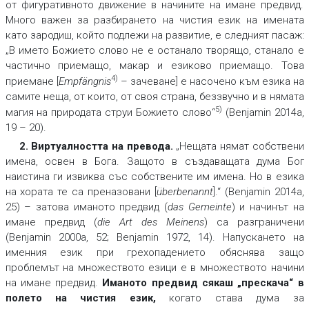
от фигуративното движение в начините на имане предвид.
Много важен за разбирането на чистия език на имената
като зародиш, който подлежи на развитие, е следният пасаж:
„В името Божието слово не е останало творящо, станало е
частично приемащо, макар и езиково приемащо. Това
4)
приемане [
Empfängnis
– зачеване] е насочено към езика на
самите неща, от които, от своя страна, беззвучно и в нямата
5)
магия на природата струи Божието слово“
(Benjamin 2014a,
19 – 20).
2. Виртуалността на превода.
„Нещата нямат собствени
имена, освен в Бога. Защото в създаващата дума Бог
наистина ги извиква със собствените им имена. Но в езика
на хората те са преназовани [
überbenannt
].“ (Benjamin 2014a,
25) – затова иманото предвид (
das Gemeinte
) и начинът на
имане предвид (
die Art des Meinens
) са разграничени
(Benjamin 2000a, 52; Benjamin 1972, 14). Напускането на
именния език при грехопадението обяснява защо
проблемът на множеството езици е в множеството начини
на имане предвид.
Иманото предвид сякаш „прескача“ в
полето на чистия език
,
когато става дума за