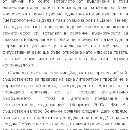
от начини, по които ветрилото от въвлечени в този
експериментален прочит произведения би могло да бъде
мислено като конструирано единство във виртуален план
(методологически дължа тази възможност на Дарин Тенев)
с оглед на това как тези произведения, моделиращи активно
самите себе си, встъпват в различни възможности за
взаимно съизмерване и сговаряне. В резултат на метода на
формалното указване и въвеждането на проблема за
фигуративния език ще бъде откроена като ключова тезата,
че този език изпълнява указателна функция спрямо
непреводимото.
Съгласно текста на Бенямин „Задачата на преводача“ най-
същественото за превода на една литературна творба не е
изразеното, съобщеното, препредаденото. Волността на
преводача, опитващ се да предаде фигуративно
съобщението – това е „неточно предаване на
несъществено съдържание“ (Benjamin 2000a, 48). За
съществен въпрос Бенямин обявява следния: дали спрямо
същността на творбата тя се поддава на превод? Това „се
поддава“ обаче не се отнася до самия превод на езикова