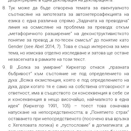
8. Тук може да бъде отворена темата за евентуалното
съотнасяне на хипотезата за автохетероафекцията на
езика с една различна спрямо „Задачата на преводача“
линия на осмисляне на проблема за превода: откъм
„метафоричното разширение“ на деконструктивисткото
понятие за превод „в по-тесен смисъл“ до понятие като
Gender (see Abel 2014, 7). Това е също интересна за мен
тема, но изисква отделно изследване и затова ще остане
незасегната в рамките на този текст.
9. В „Болка за умиране“ Киркегор отнася „празната
бъбривост“ към състояние не под определението на
духа: „Всяка екзистенция, която е под определението на
духа, дори когато тя е само на собствена отговорност и
ответност, има в съществото си консеквенция в себе си
и консеквенция в нещо височайшо, най-малкото в една
идея“ (Киркегор 1991, 105) – тоест това означава
напускане на непосредствеността; в „Понятието страх“
оставането при непосредственото (посочено във връзка
с Хегеловата логика) е „пустословие“ в догматиката: „в