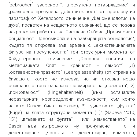
[gebrochen] увереност“, „пречупено потвърждение“ и
„раздвоено пречупена действителност“ от прословутия
параграф от Хегеловото съчинение „Феноменология на
духа“, посветен на нещастното съзнание), ще се позова
накратко на работата на Светлана Събева „Пречупената
социалност. Преосмисляне на разбиращата социология“,
където тя откроява във връзка с „екзистенциалната
фигура на пречупеността“ три структурни момента от
Хайдегеровото съчинение „Основни понятия на
метафизиката. Свят – крайност – самост“: „1)
„оставеност-в-празното“ (Leergelassenheit) (от страна на
биващото, което не изчезва, но ни отказва нещо
очаквано, а това означава формиране на „празнота“; 2)
„прикованост“ (Hingehaltenheit) (към останалите
неразгърнати, неопределени възможности, към които
нашето Dasein бива тласкано); 3) единството, „фугата“
(Fuge) на двата структурни момента (…)“ (Sabeva 2010,
151); „вгъването на фугата“ – или „изместването“ на
Dasein във вътрешното му пречупване – е и
децентриране: „човекът е децентриран, изместен,