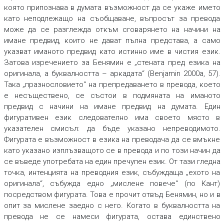
която припознава в думата възможност да се укаже името
като неподлежащо на съобщаване, въпросът за превода
може да се разглежда откъм сговарянето на начини на
имане предвид, които не дават пълна представа, а само
указват иманото предвид като истинно име в чистия език.
Затова изречението за Бенямин е „стената пред езика на
оригинала, а буквалността – аркадата“ (Benjamin 2000a, 57).
Така „празнословието“ на препредаването в превода, което
е несъществено, се състои в подмяната на иманото
предвид с начини на имане предвид на думата. Един
фигуративен език следователно има своето място в
указателен смисъл: да бъде указано непреводимото.
Фигурата е възможност в езика на преводача да се вмъкне
като указано изплъзващото се в превода и по този начин да
се въведе употребата на един пречупен език. От тази гледна
точка, интенцията на преводния език, събуждаща „ехото на
оригинала“, събужда едно „мислене повече“ (по Кант)
посредством фигурата. Това е прочит отвъд Бенямин, но и в
опит за мислене заедно с него. Когато в буквалността на
превода не се намеси фигурата, остава единствено