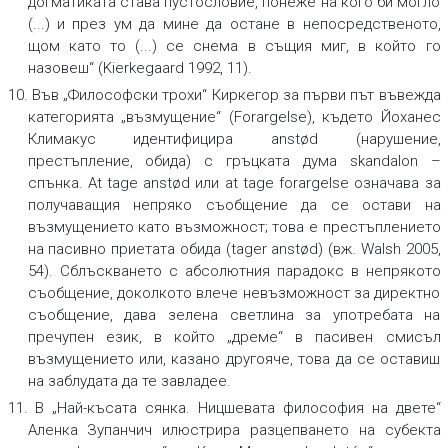
догматиката става пустословие, понеже на кого би могло
(...) и през ум да мине да остане в непосредственото,
щом като то (...) се снема в същия миг, в който го
назовеш“ (Kierkegaard 1992, 11).
10. Във „Философски трохи“ Киркегор за първи път въвежда
категорията „възмущение“ (Forargelse), където Йоханес
Климакус идентифицира anstød (нарушение,
престъпление, обида) с гръцката дума skandalon –
спънка. At tage anstød или at tage forargelse означава за
получаващия непряко съобщение да се остави на
възмущението като възможност; това е престъплението
на пасивно приетата обида (tager anstød) (вж. Walsh 2005,
54). Сблъскването с абсолютния парадокс в непрякото
съобщение, доколкото влече невъзможност за директно
съобщение, дава зелена светлина за употребата на
пречупен език, в който „дреме“ в пасивен смисъл
възмущението или, казано другояче, това да се оставиш
на заблудата да те завладее.
11. В „Най-късата сянка. Ницшевата философия на двете“
Аленка Зупанчич илюстрира разцепването на субекта