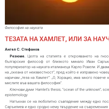
Философия на науката
ТЕЗАТА НА ХАМЛЕТ, ИЛИ ЗА НА
Ангел С. Стефанов
Резюме.
Целта на статията е открояването на гнос
българския философ от близкото минало Иван Саръи
популяризатор на науката италианеца Карло Ровели. И два
на „океана от неизвестност“, пред който е изправено чове
наричам „теза на Хамлет“: „О, Хорацио, има много повече 
мислите във вашата философия“.
Ключови думи:
Hamlet’s thesis; “ocean of the unknown”; scie
epistemology
Натъкнах се на любопитно съвпадение между едно пос
Саръилиев и едно сродно нему твърдение на съвременния и