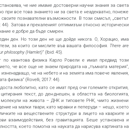
тановява, че ние имаме достоверни научни знания за света
но при все това знанието ни за света е неадекватно, понеже
а своите познавателни възможности. В този смисъл, „светът
005: 44). Затова и прекаленият оптимизъм относно исторически
ание е добре да бъде смирен.
дин ден. Но този ден не ще дойде никога. О, Хорацио, има
 тези, за които си мислите във вашата философия.
There are
our philosophy (Hamlet)
“ (Ibid: 45).
т по квантова физика Карло Ровели е имал предвид този
ието, че все още не знаем природата на „тъмната материя“,
 е изненадващо, че на небето и на земята има повече явления,
физика“ (Rovelli, 2017: 44).
доста любопитно, като се имат пред очи големите открития,
 цитирания текст, до ден-днешен, в областта на биологията,
 молекули на живота – ДНК и типовете РНК, чиито жизнени
ение на малки твари, като мравки и пеперуди – нещо, което
личките на веществените структури в лицето на кварките и
лови взаимодействия, без гравитацията. Беше установена и
лността, което помогна на науката да нарисува картината на