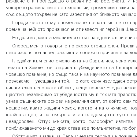
раждането и последващото развитие на Вселената. И не
ускорено развиващите се технологии, променили нашия на
със същото твърдение като известния от близкото минало
Поради честото му споменаване по-нататък ще го нар
време на нейното произнасяне от известния герой на Шекс
Но дали и двамата мислители стоят на едни и същи епист
Според мен отговорът е по-скоро отрицателен. Преди 
нека изясня по-напред разликата досежно причините за дох
Гледайки към епистемологията на Саръилиев, ясно изл
тезата на Хамлет се открива в убеждението на българс
човешко познание, но също така и на научното познание да
познаваме – увещава ни той, – е като един изследван ост
винаги една непозната област, нещо повече – една непозна
щастлив независимо от убедеността му в тяхната правота; 
узнае същинските основи на реалния свят, от който сам т
нещастни, както жадния човек, когато и като нямаме поз
крайната цел, и за смъртта и за следсмъртта духът ни
незадоволен. Оттук мъката, която философът изпитва,
приближаването ми до края става все по-мъчителна, по-болез
Обстойният анализ на Саръилиевата теория на познан