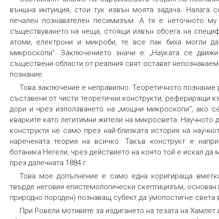
външна интуиция, стои тук извън моята задача. Налага 
печален познавателен песимизъм. А тя е неточното му 
съществуването на неща, стоящи извън обсега на специф
атоми, електрони и микроби, те все пак биха могли да
микроскопи“. Заключението значи е: „Науката се движи 
съществени области от реалния свят остават непознаваем
познание.
Това заключение е неправилно. Теоретичното познание р
съставени от чисти теоретични конструкти, рефериращи к
дори и чрез използването на „мощни микроскопи“, ако с
кварките като легитимни жители на микросвета. Научното
конструкти не само през най-близката история на научно
наречената теория на всичко. Такъв конструкт е напр
ботаника Негели, чрез действието на която той е искал да
през далечната 1884 г.
Това мое допълнение е само една коригираща вметк
твърде неговия епистемологически скептицизъм, основан н
природно породен) познаващ субект да умопостигне света в
При Ровели мотивите за издигането на тезата на Хамлет 