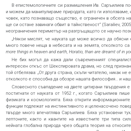
В епистемологичните си размишления Ив. Саръилиев пос
и можем да манипулираме природата, като ги използваме, 
човек, като познаващо същество, е ограничен в обсега н
ще си остане завинаги обвит в тайнственост“ (Sarailiev, 2
неограничения периметър на разгръщащото се научно позн
„Някои мислят, че науката ще може всичко да обясни е
много повече неща в небесата и на земята, отколкото са
more things in heaven and earth, Horatio, than are dreamt of in y
Не бих могъл да кажа дали съвременният специалис
интересен откъс от Шекспировата драма, но след признан
той отбелязва: „От друга страна, скъпи читателю, никак не
отколкото е способна да обозре нашата философия… и нашата 
Словесното съвпадение на двете цитирани твърдения е 
постигнати от науката от 1952 г., когато Саръилиев пише
физиката и космологията. Бяха открити информационните
функции подлежат на инстинктивното и целенасочено повед
твърде много впечатлява Саръилиев. Бяха установени тух
лептоните, както и квантите на известните три типа си
нейната глобална природа чрез общата теория на относите