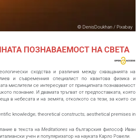
© DenisDoukhan / Pixabay
УЧНАТА ПОЗНАВАЕМОСТ НА СВЕТА
еологически сходства и различия между схващанията на
лиев и съвременния специалист по квантова физика и
мата мислители се интересуват от принципната познаваемост
шкото познание. И двамата тръгват от предпоставката, която
неща в небесата и на земята, отколкото са тези, за които си
ntific knowledge; theoretical constructs; aesthetical premises in
лание в текста на
Meditationes
на българския философ Иван
талиански учен и популяризатор на науката Карло Ровели.