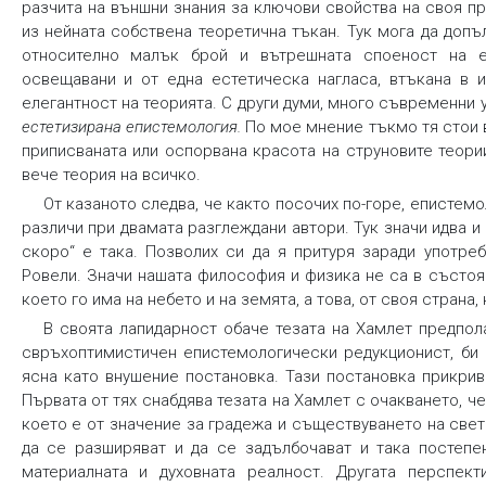
разчита на външни знания за ключови свойства на своя п
из нейната собствена теоретична тъкан. Тук мога да допъ
относително малък брой и вътрешната споеност на е
освещавани и от една естетическа нагласа, втъкана в и
елегантност на теорията. С други думи, много съвременни у
естетизирана епистемология
.
По мое мнение тъкмо тя стои 
приписваната или оспорвана красота на струновите теор
вече теория на всичко.
От казаното следва, че както посочих по-горе, епистем
различи при двамата разглеждани автори. Тук значи идва и
скоро“ е така. Позволих си да я притуря заради употреб
Ровели. Значи нашата философия и физика не са в състоя
което го има на небето и на земята, а това, от своя стран
В своята лапидарност обаче тезата на Хамлет предпола
свръхоптимистичен епистемологически редукционист, би 
ясна като внушение постановка. Тази постановка прикри
Първата от тях снабдява тезата на Хамлет с очакването, ч
което е от значение за градежа и съществуването на света
да се разширяват и да се задълбочават и така постепе
материалната и духовната реалност. Другата перспект