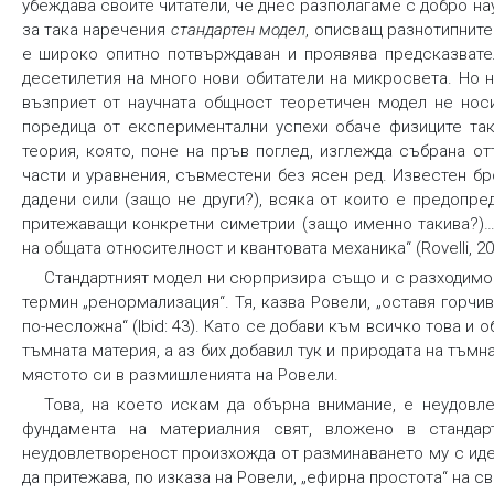
убеждава своите читатели, че днес разполагаме с добро на
за така наречения
стандартен модел
, описващ разнотипните
е широко опитно потвърждаван и проявява предсказвате
десетилетия на много нови обитатели на микросвета. Но н
възприет от научната общност теоретичен модел не носи
поредица от експериментални успехи обаче физиците так
теория, която, поне на пръв поглед, изглежда събрана о
части и уравнения, съвместени без ясен ред. Известен б
дадени сили (защо не други?), всяка от които е предопре
притежаващи конкретни симетрии (защо именно такива?)…
на общата относителност и квантовата механика“ (Rovelli, 201
Стандартният модел ни сюрпризира също и с разходимос
термин „ренормализация“. Тя, казва Ровели, „оставя горчи
по-несложна“ (Ibid: 43). Като се добави към всичко това и
тъмната материя, а аз бих добавил тук и природата на тъмн
мястото си в размишленията на Ровели.
Това, на което искам да обърна внимание, е неудовл
фундамента на материалния свят, вложено в стандарт
неудовлетвореност произхожда от разминаването му с иде
да притежава, по изказа на Ровели, „ефирна простота“ на с