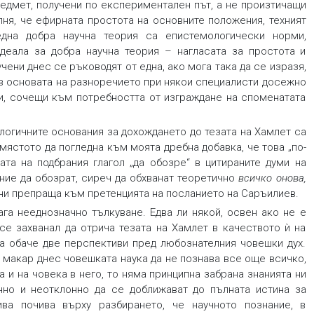
редмет, получени по експериментален път, а не произтичащи
лня, че ефирната простота на основните положения, техният
дна добра научна теория са епистемологически норми,
деала за добра научна теория – нагласата за простота и
чени днес се ръководят от една, ако мога така да се изразя,
в основата на разноречието при някои специалисти досежно
ии, сочещи към потребността от изграждане на споменатата
ологичните основания за дохождането до тезата на Хамлет са
 мястото да погледна към моята дребна добавка, че това „по-
ата на подбрания глагол „да обозре“ в цитираните думи на
ние да обозрат, сиреч да обхванат теоретично
всичко онова
,
а, ни препраща към претенцията на посланието на Саръилиев.
га нееднозначно тълкуване. Едва ли някой, освен ако не е
се захванал да отрича тезата на Хамлет в качеството ѝ на
ва обаче две перспективи пред любознателния човешки дух.
е макар днес човешката наука да не познава все още всичко,
 и на човека в него, то няма принципна забрана знанията ни
нно и неотклонно да се доближават до пълната истина за
ива почива върху разбирането, че научното познание, в