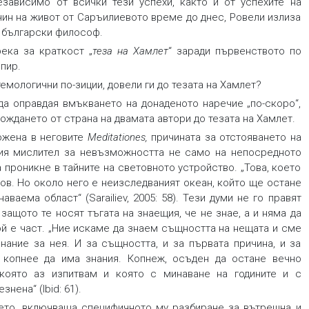
зависимо от всички тези успехи, както и от успехите на
чин на живот от Саръилиевото време до днес, Ровели излиза
 български философ.
ека за краткост „
теза на Хамлет
“ заради първенството по
пир.
емологични по-зиции, довели ги до тезата на Хамлет?
да оправдая вмъкването на донаденото наречие „по-скоро“,
ождането от страна на двамата автори до тезата на Хамлет.
ожена в неговите
Meditationes
,
причината за отстояването на
кия мислител за невъзможността не само на непосредното
 проникне в тайните на световното устройство. „Това, което
ров. Но около него е неизследваният океан, който ще остане
ваема област“ (Sarailiev, 2005: 58). Тези думи не го правят
защото те носят тъгата на знаещия, че не знае, а и няма да
ой е част. „Ние искаме да знаем същността на нещата и сме
нание за нея. И за същността, и за първата причина, и за
 копнее да има знания. Копнеж, осъден да остане вечно
 която аз изпитвам и която с минаване на годините и с
нена“ (Ibid: 61).
ието, включваща специфичното му разбиране за вътрешна и