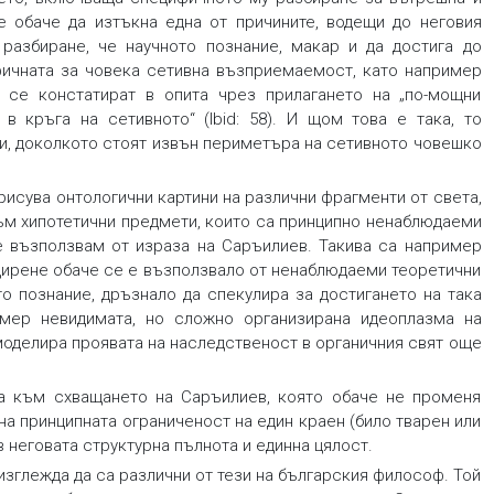
се обаче да изтъкна една от причините, водещи до неговия
разбиране, че научното познание, макар и да достига до
ичната за човека сетивна възприемаемост, като например
 се констатират в опита чрез прилагането на „по-мощни
в кръга на сетивното“ (Ibid: 58). И щом това е така, то
и, доколкото стоят извън периметъра на сетивното човешко
исува онтологични картини на различни фрагменти от света,
ъм хипотетични предмети, които са принципно ненаблюдаеми
е възползвам от израза на Саръилиев. Такива са например
 дирене обаче се е възползвало от ненаблюдаеми теоретични
то познание, дръзнало да спекулира за достигането на така
имер невидимата, но сложно организирана идеоплазма на
 моделира проявата на наследственост в органичния свят още
а към схващането на Саръилиев, която обаче не променя
а принципната ограниченост на един краен (било тварен или
 неговата структурна пълнота и единна цялост.
изглежда да са различни от тези на българския философ. Той