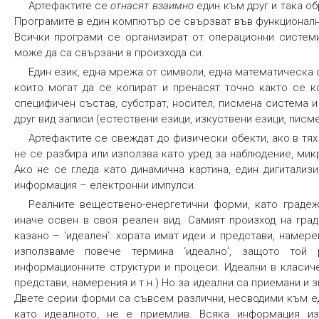
Артефактите се
отнасят взаимно
един към друг и така об
Програмите в един компютър се свързват във функционални
Всички програми се организират от операционни системи
може да са свързани в произхода си.
Един език, една мрежа от символи, една математическа 
които могат да се копират и пренасят точно както се к
специфичен състав, субстрат, носител, писмена система и
друг вид записи (естествени езици, изкуствени езици, писме
Артефактите се свеждат до физически обекти, ако в тях
не се разбира или използва като уред за наблюдение, ми
Ако не се гледа като динамична картина, един дигитали
информация – електронни импулси.
Реалните веществено-енергетични форми, като градежи
иначе освен в своя реален вид. Самият произход на гра
казано – ‘идеален’: хората имат идеи и представи, намер
използваме повече термина ‘идеално’, защото то
информационните структури и процеси. Идеални в класи
представи, намерения и т.н.) Но за идеални са приемани и 
Двете серии форми са съвсем различни, несводими към е
като идеалното, не е приемлив. Всяка информация и