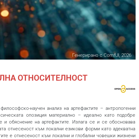
Генерирано с ComfUI, 2026.
АЛНА ОТНОСИТЕЛНОСТ
 философско-научен анализ на артефактите – антропогенни
асическата опозиция материално – идеално като подобре
е и обяснение на артефактите. Излага се и се обосновава
хната отнесеност към локални езикови форми като адекватна
тите е отнесеност към локални и глобални човешки жизнени