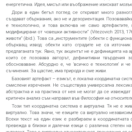
енергетична. Идея, мисъл или въображение изискват
мозък
Дори в един бегъл поглед се откриват много разног
създават обърквания, ако не и дезориентация. Позовавайк
е технологично, и това включва не само артефактите, 
модифицирани от човешки активности“ (Vitezovich 2013, 17
животи“ (ibid.). Това са „инструментите (обекти с функциона
объркващ извод: обекти като сградите не са източник
предлаганата тук. Явно, тук акцентът не е дефиницията на а
които се позовава авторът, дефинитивни твърдения з
обосноваване. Абсурдно е, че ‘всичко е технология’ и че
съчинения. За щастие, има природа и сме живи.
Базовият артефакт – езикът, е
локална координатна
сист
смислени изречения. Не съществува универсална лексика 
абстрактна и на практика от нея не могат да се извежда
критичен анализ съм направил във
Философия на относител
Този тип координатна система е
виртуална.
Тя не е жи
виртуално. Това значи, че езиците са виртуално независи
Всеки текст на един език е разбираем в координатната 
превежда в близки и далечни езици с различна степен на