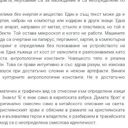
ртефакти, неуловими са за наблюдение и са неопределени по
делима без енергия и вещество
.
Един и същ текст може да е
ртия, набран на компютър или кодиран в други знаци. Една
е апарат, направен от метал, стъкло и пластмаса, но той е
екти. Той остава микроскоп и когато не работи. Машините
 да са очертани на папирус, пергамент, хартия, в компютърна
юринг е определима без позоваване на устройството на
на
.
Една лъжица от кост от халколита е разпознаваема като
уста:
антропологични константи
.
Човешкото тяло е реална
и. Това се прави интуитивно и със здрав разум, но изисква
азуси при достатъчно сложни и неясни артефакти. Винаги
културните антропологични константи. Не е достатъчно
аматичен и графичен вид са отнесени към определени
езици
 Знакът ‘Б’ е знак само в кирилската азбука. Думата ‘брат’ е
 оригинално смислен само в китайското описание на света.
ристиянският храм е обясним в рамките на християнската
а и възхвалява герои и владетели, е разбираем в тракийската
зход са с неопределена смислова идентичност.