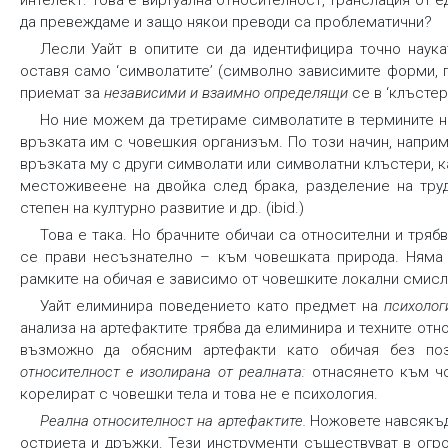
интелект. Това е виртуална относителност, транслация от
да превеждаме и защо някои преводи са проблематични?
Лесли Уайт в опитите си да идентифицира точно наука
оставя само ‘символатите’ (символно зависимите форми, по
приемат за
независими и взаимно определящи
се в ‘клъстер
Но ние можем да третираме символатите в термините н
връзката им с човешкия организъм. По този начин, наприм
връзката му с други символати или символатни клъстери, к
местоживеене на двойка след брака, разделение на труд
степен на културно развитие и др. (ibid.)
Това е така. Но брачните обичаи са относителни и тряб
се прави несъзнателно – към човешката природа. Няма 
рамките на обичая е зависимо от човешките локални смисл
Уайт елиминира поведението като предмет на
психолог
анализа на артефактите трябва да елиминира и техните от
възможно да обясним артефакти като обичая без по
относителност е изолирана от реалната:
отнасянето към чо
корелират с човешки тела и това не е психология.
Реална относителност на артефактите.
Ножовете навсякъде
остриета и дръжки. Тези инструменти съществуват в огр