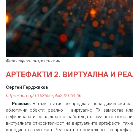
Философска антропология
АРТЕФАКТИ 2. ВИРТУАЛНА И РЕ
Сергей Герджиков
https://doi.org/10.53656/phil2021-04-06
Резюме.
В тази статия се предлага нова дименсия за
абиотични обекти: реално – виртуално. Тя замества кл
дефинирана и по-адекватно работеща в научното описани
виртуалната относителност на виртуалните артефакти: тя
координатна система. Реалната относителност на артефак