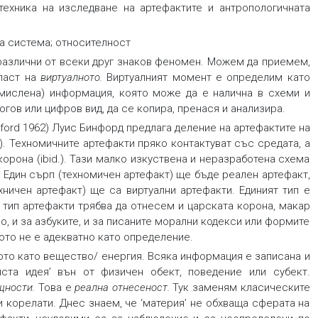
техника на изследване на артефактите и антропологичната
на система; относителност
различни от всеки друг знаков феномен. Можем да приемем,
бласт на
виртуалното
.
Виртуалният момент е определим като
смислена) информация, която може да е налична в схеми и
огов или цифров вид, да се копира, пренася и анализира.
nford 1962) Луис Бинфорд предлага деление на артефактите на
20). Техномичните артефакти пряко контактуват със средата, а
орона (ibid.). Тази малко изкуствена и неразработена схема
.
Един сърп (техномичен артефакт) ще бъде реален артефакт,
хничен артефакт) ще са виртуални артефакти. Единият тип е
 тип артефакти трябва да отнесем и царската корона, макар
о, и за азбуките, и за писаните морални кодекси или формите
то не е адекватно като определение.
то като вещество/ енергия. Всяка информация е записана и
ста идея’ вън от физичен обект, поведение или субект.
щности.
Това е
реална отнесеност.
Тук заменям класическите
 корелати. Днес знаем, че ‘материя’ не обхваща сферата на