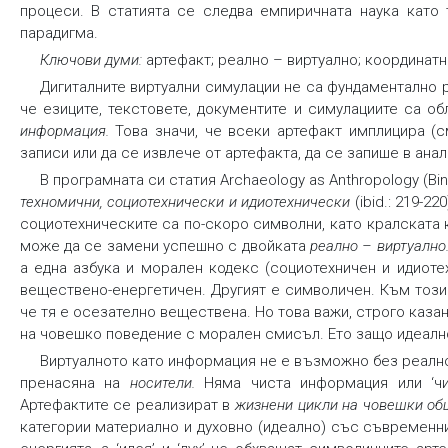
процеси. В статията се следва емпиричната наука като 
парадигма.
Ключови думи:
артефакт; реално – виртуално; координат
Дигиталните виртуални симулации не са фундаментално 
че езиците, текстовете, документите и симулациите са о
информация
.
Това значи, че всеки артефакт имплицира (
записи или да се извлече от артефакта, да се запише в анал
В програмната си статия Archaeology as Anthropology (Bi
техномични, социотехнически и идиотехнически
(ibid.: 219-2
социотехническите са по-скоро символни, като кралската к
може да се замени успешно с двойката
реално
– виртуално
а една азбука и морален кодекс (социотехничен и идиоте
веществено-енергетичен. Другият е символичен. Към този
че тя е осезателно веществена. Но това важи, строго казан
на човешко поведение с морален смисъл. Ето защо идеално
Виртуалното като информация не е възможно без реално
пренасяна на
носители.
Няма чиста информация или ‘чи
Артефактите се реализират в
жизнени цикли на човешки об
категории материално и духовно (идеално) със съвременни