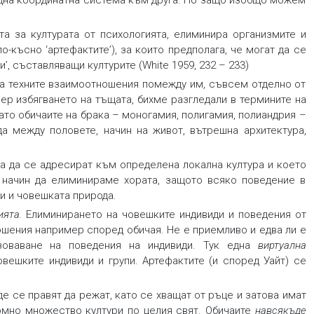
 една координатна система към друга. Но защо изобщо можем
та за културата от психологията, елиминира организмите и
-късно ‘артефактите’), за които предполага, че могат да се
и’, съставляващи културите (White 1959, 232 – 233)
а техните взаимоотношения помежду им, съвсем отделно от
ер избягването на тъщата, бихме разгледали в термините на
ато обичаите на брака – моногамия, полигамия, полиандрия –
а между половете, начин на живот, вътрешна архитектура,
ва да се адресират към определена локална култура и което
начин да елиминираме хората, защото всяко поведение в
и и човешката природа.
ията.
Елиминирането на човешките индивиди и поведения от
ношения например според обичая. Не е приемливо и едва ли е
зоваване на поведения на индивиди. Тук една
виртуална
вешките индивиди и групи. Артефактите (и според Уайт) се
 се правят да режат, като се хващат от ръце и затова имат
омно множество култури по целия свят. Обичаите
навсякъде