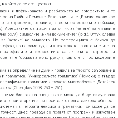
,
в който да се осъществят.
ласия в дефинирането и разбирането на артефактите и те
и се на Грийн и Лемоние, Витезович пише: „Всичко около нас
но и строежите, сградите, и дори естествените пейзажи,
6). Артефактите са „нашият източник за ‘четене’ на миналите
лни роля), символите и/или документите“ (ibid.). Оттук следва
 за ‘четене’ на миналото. Но референцията е близка до
ртефакт, но не само тук, а и в текстовете на авторитетите, на
а артефактите и технологиите са лишени от строгост и
 светът е ‘социална конструкция’, както е в постмодерните
ема за определяне на думи и правила за тяхното свързване в
и граматика. ‘Универсалната граматика’ (Чомски) е твърде
т специфичните граматики в тяхното многообразие. Детайлен
ността
(Gherdjikov 2008, 250 – 251).
ва, няма биологична специфика и може да бъде симулирана
ми от своите оригинални носители от една езикова общност.
система на неговата лексика и граматика. Той може да се
 точност. Днес преводи се правят от програми и изкуствен