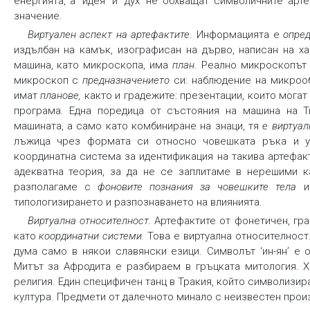
енергията, а ‘идея’ и ‘дух’ не обхващат символичните а
значение.
Виртуален аспект на артефактите
. Информацията е
опре
издълбан на камък, изографисан на дърво, написан на ха
машина, като микроскопа, има
план
. Реално микроскопът 
микроскоп с
предназначението
си: наблюдение на микрооб
имат
планове
,
както и градежите: презентации, които могат
програма. Една поредица от състояния на машина на Т
машината, а само като комбиниране на знаци, тя
е виртуал
лъжица чрез формата си относно човешката ръка и 
координатна система за идентификация на такива артефакт
адекватна теория, за да не се заплитаме в нерешими к
разполагаме с
фоновите познания за човешките тела
и 
типологизирането и разпознаването на влиянията.
Виртуална относителност
.
Артефактите от фонетичен, гр
като
координатни системи
.
Това е виртуална относителност.
дума само в някои славянски езици. Символът ‘ин-ян’ е
Митът за Афродита е разбираем в гръцката митология. Х
религия. Един специфичен танц в Тракия, който символизир
култура. Предмети от далечното минало с неизвестен прои