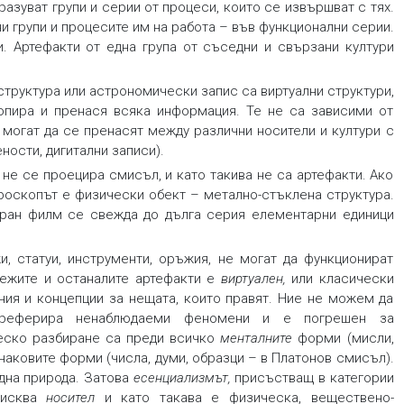
разуват групи и серии от процеси, които се извършват с тях.
 групи и процесите им на работа – във функционални серии.
. Артефакти от една група от съседни и свързани култури
структура или астрономически запис са виртуални структури,
опира и пренася всяка информация. Те не са зависими от
 могат да се пренасят между различни носители и култури с
ности, дигитални записи).
 не се проецира смисъл, и като такива не са артефакти. Ако
кроскопът е физически обект – метално-стъклена структура.
зиран филм се свежда до дълга серия елементарни единици
, статуи, инструменти, оръжия, не могат да функционират
дежите и останалите артефакти е
виртуален,
или класически
ения и концепции за нещата, които правят. Ние не можем да
й реферира ненаблюдаеми феномени и е погрешен за
ческо разбиране са преди всичко
менталните
форми (мисли,
знаковите форми (числа, думи, образци – в Платонов смисъл).
дна природа. Затова
есенциализмът,
присъстващ в категории
зисква
носител
и като такава е физическа, веществено-