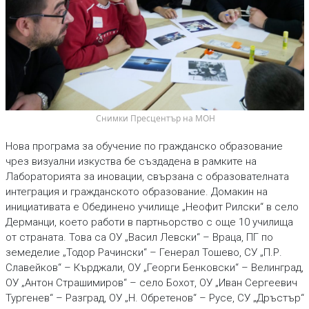
 Снимки Пресцентър на МОН
Нова програма за обучение по гражданско образование
чрез визуални изкуства бе създадена в рамките на
Лабораторията за иновации, свързана с образователната
интеграция и гражданското образование. Домакин на
инициативата е Обединено училище „Неофит Рилски“ в село
Дерманци, което работи в партньорство с още 10 училища
от страната. Това са ОУ „Васил Левски“ – Враца, ПГ по
земеделие „Тодор Рачински“ – Генерал Тошево, СУ „П.Р.
Славейков“ – Кърджали, ОУ „Георги Бенковски“ – Велинград,
ОУ „Антон Страшимиров“ – село Бохот, ОУ „Иван Сергеевич
Тургенев“ – Разград, ОУ „Н. Обретенов“ – Русе, СУ „Дръстър“