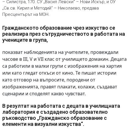
– Силистра, 170. СУ „Васил Левски“ – Нови Искър, и ОУ
„Св.св. Кирил и Методий“ – Николаево, предава
Пресцентърът на МОН.
Гражданското образование чрез изкуство се
реализира през сътрудничеството в работата на
учениците в група,
показват наблюденията на учителите, провеждали
часове в III, V и VII клас от училището домакин. Децата
са работили в малки групи с изображения на хартия
или като гледат откъси от кино. Те пишат истории
като отговор на въпросите, породени от
изображенията, правят плакати, колажи, създават
сценарии и споделят какво чувстват.
В резултат на работата с децата в училищната
лаборатория е създадено образователно
ръководство „Гражданско образование с
елементи на визуални изкуства“.