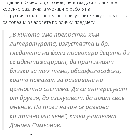
– Даниел Симеонов, споделя, че в тях дисциплината е
коренно различна, а учениците работят в
сътрудничество. Според него визуалните изкуства могат да
са полезни в часовете по всички предмети.
„В киното има препратки към
литературата, изкуствата и др.
Гледането на филм провокира децата да
се идентифицират, да припознаят
близки за тях теми, общофилософски,
които помагат за развиване на
ценностна система. Да се интересуват
от другия, да изслушват, да имат свое
мнение. По този начин се развива
критично мислене“, казва учителят
Даниел Симеонов.