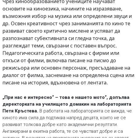
Чрез кинообразованието учениците научават
основите на киноезика, начините на изразяване,
възможния избор на музика или определени звуци и
др. Освен креативност чрез заниманията по кино те
развиват своето критично мислене и успяват да
разпознават субективната си гледна точка, да
разглеждат теми, свързани с поставен въпрос.
Педагогическата работа, свързана с фирми или
откъси от филми, включва писане на писмо до
режисьора или основен персонаж, пресъздаване на
диалог от филма, заснемане на определена сцена или
писане на история, вдъхновена от лентата.
„При нас е интересно“ – това е нашето мото“, допълва
директорката на училището домакин на лабораторията
Петя Кръстева.
В работата на лабораторията се вижда, че
киното има сила да подтиква напред децата, които не се
развиват толкова добре като академични резултати.
Ангажирани в екипна работа, те се чувстват добре и са