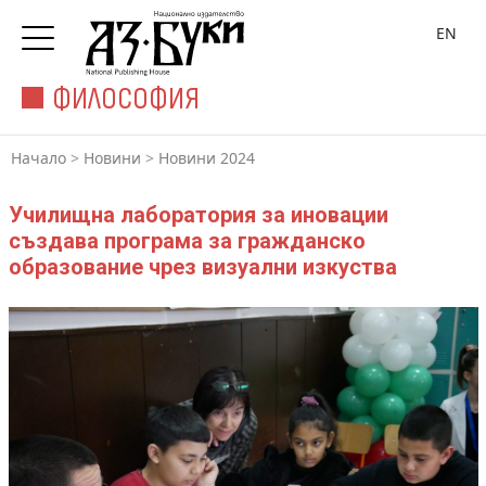
EN
ФИЛОСОФИЯ
Начало
>
Новини
>
Новини 2024
Училищна лаборатория за иновации
създава програма за гражданско
образование чрез визуални изкуства