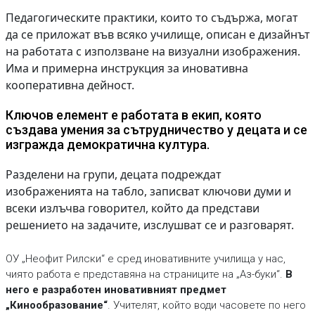
Педагогическите практики, които то съдържа, могат
да се приложат във всяко училище, описан е дизайнът
на работата с използване на визуални изображения.
Има и примерна инструкция за иновативна
кооперативна дейност.
Ключов елемент е работата в екип, която
създава умения за сътрудничество у децата и се
изгражда демократична култура.
Разделени на групи, децата подреждат
изображенията на табло, записват ключови думи и
всеки излъчва говорител, който да представи
решението на задачите, изслушват се и разговарят.
ОУ „Неофит Рилски“ е сред иновативните училища у нас,
чиято работа е представяна на страниците на „Аз-буки“.
В
него е разработен иновативният предмет
„Кинообразование“
. Учителят, който води часовете по него