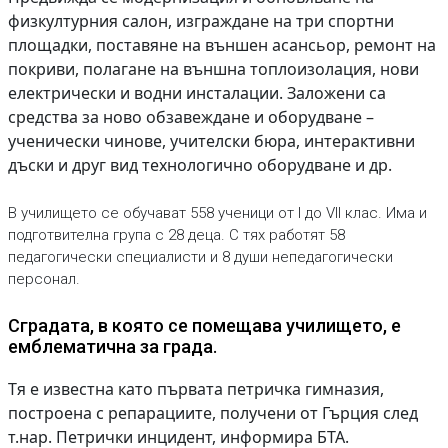
физкултурния салон, изграждане на три спортни
площадки, поставяне на външен асансьор, ремонт на
покриви, полагане на външна топлоизолация, нови
електрически и водни инсталации. Заложени са
средства за ново обзавеждане и оборудване –
ученически чинове, учителски бюра, интерактивни
дъски и друг вид технологично оборудване и др.
В училището се обучават 558 ученици от I до VII клас. Има и
подготвителна група с 28 деца. С тях работят 58
педагогически специалисти и 8 души непедагогически
персонал.
Сградата, в която се помещава училището, е
емблематична за града.
Тя е известна като първата петричка гимназия,
построена с репарациите, получени от Гърция след
т.нар. Петрички инцидент, информира БТА.