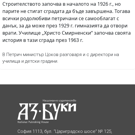
Строителството започва в началото на 1926 г., но
парите не стигат сградата да бъде завършена. Тогава
всички родолюбиви петричани се самооблагат с
данък, за да може през 1929 г. гимназията да отвори
врати. Училище „Христо Смирненски“ започва своята
история в тази сграда през 1963 г.
В Петрич министър Цоков разговаря и с директори на
училища и детски градини.
София 1113, бул. “Цариградско шосе” № 125,