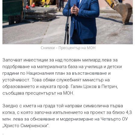
 Снимки – Пресцентър на МОН
Започват инвестиции за над половин милиард лева за
подобряване на материалната база на училища и детски
градини по Националния план за възстановяване и
устойчивост. Това обяви служебният министър на
образованието и науката проф. Галин Цоков в Петрич,
съобщава пресцентърът на МОН.
Заедно с кмета на града той направи символична първа
копка, с която започна изпълнението на проект за близо 4,3
млн. лева за обновяване и модернизиране на Четвърто ОУ
„Христо Смирненски“.