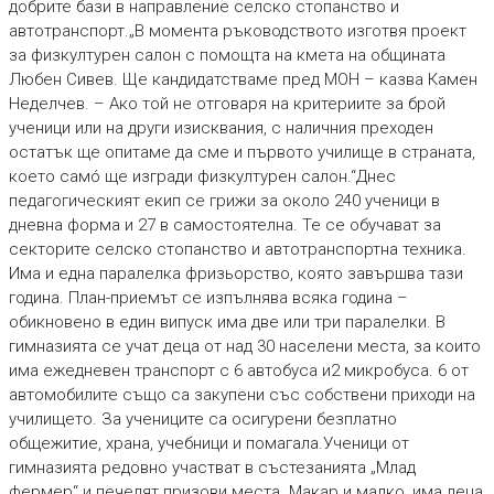
добрите бази в направление селско стопанство и
автотранспорт.„В момента ръководството изготвя проект
за физкултурен салон с помощта на кмета на общината
Любен Сивев. Ще кандидатстваме пред МОН – казва Камен
Неделчев. – Ако той не отговаря на критериите за брой
ученици или на други изисквания, с наличния преходен
остатък ще опитаме да сме и първото училище в страната,
което самó ще изгради физкултурен салон.“Днес
педагогическият екип се грижи за около 240 ученици в
дневна форма и 27 в самостоятелна. Те се обучават за
секторите селско стопанство и автотранспортна техника.
Има и една паралелка фризьорство, която завършва тази
година. План-приемът се изпълнява всяка година –
обикновено в един випуск има две или три паралелки. В
гимназията се учат деца от над 30 населени места, за които
има ежедневен транспорт с 6 автобуса и2 микробуса. 6 от
автомобилите също са закупени със собствени приходи на
училището. За учениците са осигурени безплатно
общежитие, храна, учебници и помагала.Ученици от
гимназията редовно участват в състезанията „Млад
фермер“ и печелят призови места. Макар и малко, има деца,