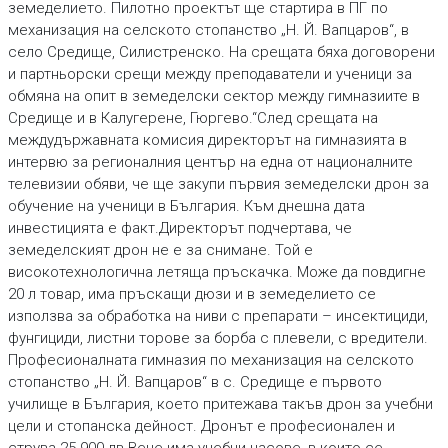
земеделието. Пилотно проектът ще стартира в ПГ по
механизация на селското стопанство „Н. Й. Вапцаров“, в
село Средище, Силистренско. На срещата бяха договорени
и партньорски срещи между преподаватели и ученици за
обмяна на опит в земеделски сектор между гимназиите в
Средище и в Калугерене, Гюргево.“След срещата на
междудържавната комисия директорът на гимназията в
интервю за регионалния център на една от националните
телевизии обяви, че ще закупи първия земеделски дрон за
обучение на ученици в България. Към днешна дата
инвестицията е факт.Директорът подчертава, че
земеделският дрон не е за снимане. Той е
високотехнологична летяща пръскачка. Може да повдигне
20 л товар, има пръскащи дюзи и в земеделието се
използва за обработка на ниви с препарати – инсектициди,
фунгициди, листни торове за борба с плевели, с вредители.
Професионалната гимназия по механизация на селското
стопанство „Н. Й. Вапцаров“ в с. Средище е първото
училище в България, което притежава такъв дрон за учебни
цели и стопанска дейност. Дронът е професионален и