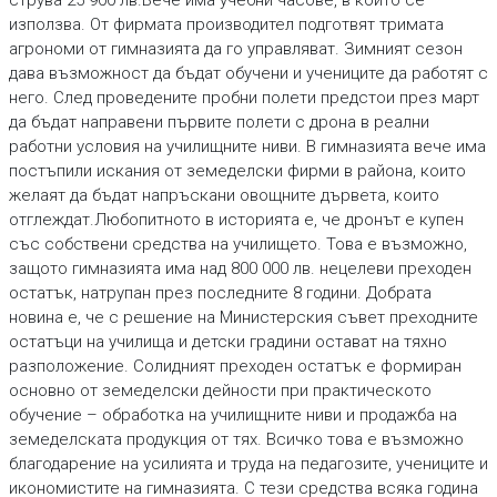
струва 25 900 лв.Вече има учебни часове, в които се
използва. От фирмата производител подготвят тримата
агрономи от гимназията да го управляват. Зимният сезон
дава възможност да бъдат обучени и учениците да работят с
него. След проведените пробни полети предстои през март
да бъдат направени първите полети с дрона в реални
работни условия на училищните ниви. В гимназията вече има
постъпили искания от земеделски фирми в района, които
желаят да бъдат напръскани овощните дървета, които
отглеждат.Любопитното в историята е, че дронът е купен
със собствени средства на училището. Това е възможно,
защото гимназията има над 800 000 лв. нецелеви преходен
остатък, натрупан през последните 8 години. Добрата
новина е, че с решение на Министерския съвет преходните
остатъци на училища и детски градини остават на тяхно
разположение. Солидният преходен остатък е формиран
основно от земеделски дейности при практическото
обучение – обработка на училищните ниви и продажба на
земеделската продукция от тях. Всичко това е възможно
благодарение на усилията и труда на педагозите, учениците и
икономистите на гимназията. С тези средства всяка година