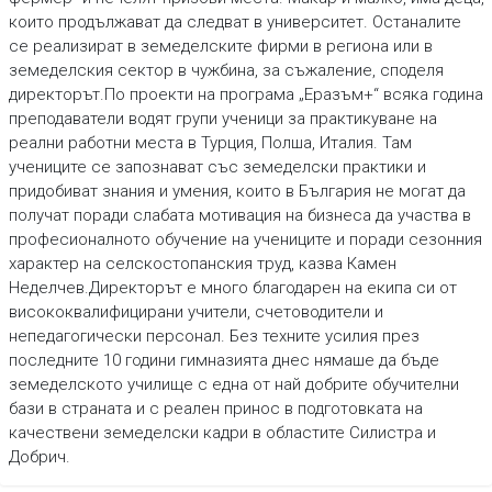
които продължават да следват в университет. Останалите
се реализират в земеделските фирми в региона или в
земеделския сектор в чужбина, за съжаление, споделя
директорът.По проекти на програма „Еразъм+“ всяка година
преподаватели водят групи ученици за практикуване на
реални работни места в Турция, Полша, Италия. Там
учениците се запознават със земеделски практики и
придобиват знания и умения, които в България не могат да
получат поради слабата мотивация на бизнеса да участва в
професионалното обучение на учениците и поради сезонния
характер на селскостопанския труд, казва Камен
Неделчев.Директорът е много благодарен на екипа си от
висококвалифицирани учители, счетоводители и
непедагогически персонал. Без техните усилия през
последните 10 години гимназията днес нямаше да бъде
земеделското училище с една от най добрите обучителни
бази в страната и с реален принос в подготовката на
качествени земеделски кадри в областите Силистра и
Добрич.