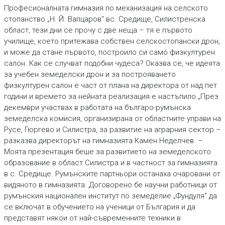
Професионалната гимназия по механизация на селското
стопанство „Н. Й. Вапцаров“ вс. Средище, Силистренска
област, тези дни се прочу с две неща – тя е първото
училище, което притежава собствен селскостопански дрон,
и може да стане първото, построило си самó физкултурен
салон. Как се случват подобни чудеса? Оказва се, че идеята
за учебен земеделски дрон и за построяването
физкултурен салон е част от плана на директора от над пет
години и времето за нейната реализация е настъпило.„През
декември участвах в работата на българо-румънска
земеделска комисия, организирана от областните управи на
Русе, Гюргево и Силистра, за развитие на аграрния сектор –
разказва директорът на гимназията Камен Неделчев. –
Моята презентация беше за развитието на земеделското
образование в област Силистра и в частност за гимназията
в с. Средище. Румънските партньори останаха очаровани от
видяното в гимназията. Договорено бе научни работници от
румънския национален институт по земеделие „Фундуля“ да
се включат в обучението на ученици от България и да
представят някои от най-съвременните техники в