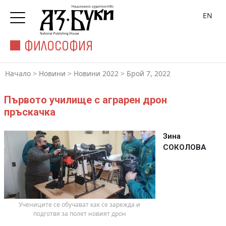
EN
ФИЛОСОФИЯ
Начало
>
Новини
>
Новини 2022
>
Брой 7, 2022
Първото училище с аграрен дрон
пръскачка
Зина
СОКОЛОВА
 Учениците се обучават как се зарежда и 
подготвя за полет новият дрон