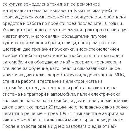
се купува земеделска техника и се ремонтира
материалната база на гимназията. Към нея има учебно-
производствен комплекс, който е осигурен със собствени
средства и работа по проекти през последните 10 години.
Училището разполага с 5 съвременни трактора с навигация
и автопилоти, много сеялки, обръщателни плугове,
култиватори, дискови брани, валяци, нови ремаркета и
цистерни, две прикачни пръскачки, високотехнологичен
комбайн.Учебната работилница и кабинетът по трактори и
автомобили са оборудвани с най-модерните тренажори и
стендове за обучение, като: реални самозадвижващи се
макети на двигатели, скоростни кутии, ходова част на МПС,
стенд за работа и тестване на електрониката на
автомобила, стенд за тестване и работа на климатична
система на трактори и автомобили, пълен електрически
задвижван разрез на автомобил и други.Тези успехи нямаше
да са факт, ако преди 20 години не е поправено едно крайно
негативно решение – през 1995 г. гимназията е закрита за
няколко месеца от тогавашния министър на земеделието.
После е възстановена и днес разполага с една от най-