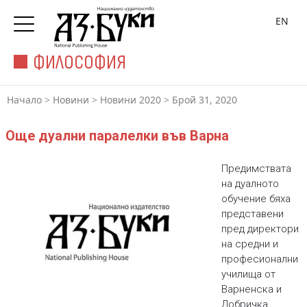
EN
ФИЛОСОФИЯ
Начало
>
Новини
>
Новини 2020
>
Брой 31, 2020
Още дуални паралелки във Варна
Предимствата
на дуалното
обучение бяха
представени
пред директори
на средни и
професионални
училища от
Варненска и
Добричка