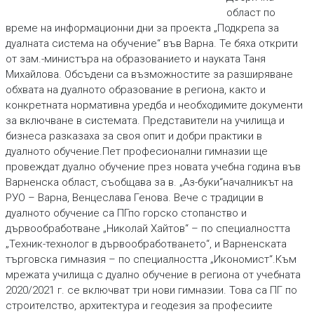
област по
време на информационни дни за проекта „Подкрепа за
дуалната система на обучение“ във Варна. Те бяха открити
от зам.-министъра на образованието и науката Таня
Михайлова. Обсъдени са възможностите за разширяване
обхвата на дуалното образование в региона, както и
конкретната нормативна уредба и необходимите документи
за включване в системата. Представители на училища и
бизнеса разказаха за своя опит и добри практики в
дуалното обучение.Пет професионални гимназии ще
провеждат дуално обучение през новата учебна година във
Варненска област, съобщава за в. „Аз-буки“началникът на
РУО – Варна, Венцеслава Генова. Вече с традиции в
дуалното обучение са ПГпо горско стопанство и
дървообработване „Николай Хайтов“ – по специалността
„Техник-технолог в дървообработването“, и Варненската
търговска гимназия – по специалността „Икономист“.Към
мрежата училища с дуално обучение в региона от учебната
2020/2021 г. се включват три нови гимназии. Това са ПГ по
строителство, архитектура и геодезия за професиите