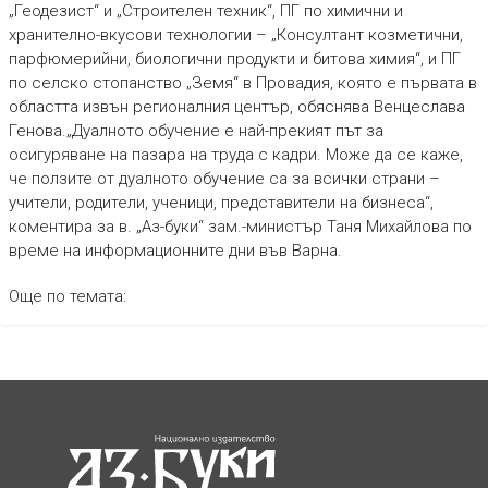
„Геодезист“ и „Строителен техник“, ПГ по химични и
хранително-вкусови технологии – „Консултант козметични,
парфюмерийни, биологични продукти и битова химия“, и ПГ
по селско стопанство „Земя“ в Провадия, която е първата в
областта извън регионалния център, обяснява Венцеслава
Генова.„Дуалното обучение е най-прекият път за
осигуряване на пазара на труда с кадри. Може да се каже,
че ползите от дуалното обучение са за всички страни –
учители, родители, ученици, представители на бизнеса“,
коментира за в. „Аз-буки“ зам.-министър Таня Михайлова по
време на информационните дни във Варна.
Още по темата: