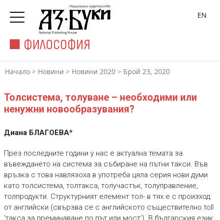
EN
ФИЛОСОФИЯ
Начало
>
Новини
>
Новини 2020
>
Брой 23, 2020
Толсистема, толуване – необходими или
ненужни новообразувания?
Диана БЛАГОЕВА*
През последните години у нас е актуална темата за
въвеждането на система за събиране на пътни такси. Във
връзка с това навлязоха в употреба цяла серия нови думи
като толсистема, толтакса, толучастък, толуправление,
толпродукти. Структурният елемент тол- в тях е с произход
от английски (свързва се с английското съществително toll
‘такса за преминаване по път или мост’). В българския език