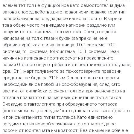
елементът тол не функционира като самостоятелна дума,
затова според действащите правописни правила този тип
новообразувания следва да се изписват слято. Въпреки
това обаче често ги виждаме написани разделно или
полуслято: тол система, тол-система. Среща се дори
изписване на тол с главни букви (въпреки че не е
абревиатура), както и на латиница: ТОЛ система, ТОЛ-
система, toll система, toll-система, TOLL система. Тези
начини на изписване противоречат на правописните
норми.Отскоро се употребява и съществителното толуване,
срв.: От 1 март толуването за тежкотоварните превозни
средства ще бъде за 3115 км.Основателен е въпросът
необходими ли са подобни ново-образувания, след като
заетият от английски елемент тол повтаря значението на
отдавна познатото в нашия език съчетание пътна такса.
Очевидна е тавтологията при образуванието толтакса
(което може да „преведем“ като „такса пътна такса“), както
и при съчетанието пътна толтакса.Като единствено
предимство на новообразуванията с тол- може да се
посочи относителната им краткост. Без съмнение обаче е