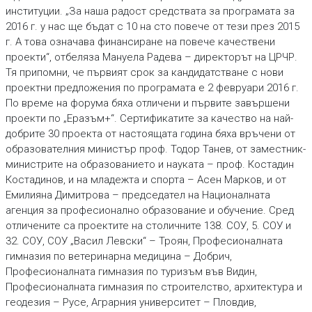
институции. „За наша радост средствата за програмата за
2016 г. у нас ще бъдат с 10 на сто повече от тези през 2015
г. А това означава финансиране на повече качествени
проекти“, отбеляза Мануела Радева – директорът на ЦРЧР.
Тя припомни, че първият срок за кандидатстване с нови
проектни предложения по програмата е 2 февруари 2016 г.
По време на форума бяха отличени и първите завършени
проекти по „Еразъм+“. Сертификатите за качество на най-
добрите 30 проекта от настоящата година бяха връчени от
образователния министър проф. Тодор Танев, от заместник-
министрите на образованието и науката – проф. Костадин
Костадинов, и на младежта и спорта – Асен Марков, и от
Емилияна Димитрова – председател на Националната
агенция за професионално образование и обучение. Сред
отличените са проектите на столичните 138. СОУ, 5. СОУ и
32. СОУ, СОУ „Васил Левски“ – Троян, Професионалната
гимназия по ветеринарна медицина – Добрич,
Професионалната гимназия по туризъм във Видин,
Професионалната гимназия по строителство, архитектура и
геодезия – Русе, Аграрния университет – Пловдив,