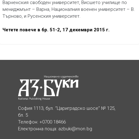
Варненския свободен университет, Висшето училище по
мениджмънт – Варна, Националния военен университет – В.
Търново, и Русенския университет.
Четете повече в бр. 51-2, 17 декември 2015 г.
София 1113, бул. “Цариградско шосе” № 125,
бл. 5
Телефон: +0700 18466
Електронна поща:
azbuki@mon.bg