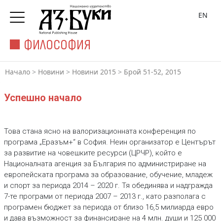
EN
ФИЛОСОФИЯ
Начало
>
Новини
>
Новини 2015
>
Брой 51-52, 2015
Успешно начало
Това стана ясно на валоризационната конференция по
програма „Еразъм+“ в София. Неин организатор е Центърът
за развитие на човешките ресурси (ЦРЧР), който е
Националната агенция за България по администриране на
европейската програма за образование, обучение, младеж
и спорт за периода 2014 – 2020 г. Тя обединява и надгражда
7-те програми от периода 2007 – 2013 г., като разполага с
програмен бюджет за периода от близо 16,5 милиарда евро
и дава възможност за финансиране на 4 млн. души и 125 000