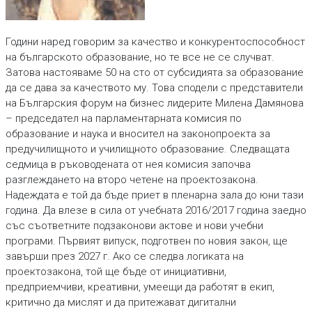
Години наред говорим за качество и конкурентоспособност
на българското образование, но те все не се случват.
Затова настояваме 50 на сто от субсидията за образование
да се дава за качеството му. Това сподели с представители
на Българския форум на бизнес лидерите Милена Дамянова
– председател на парламентарната комисия по
образование и наука и вносител на законопроекта за
предучилищното и училищното образование. Следващата
седмица в ръководената от нея комисия започва
разглеждането на второ четене на проектозакона.
Надеждата е той да бъде приет в пленарна зала до юни тази
година. Да влезе в сила от учебната 2016/2017 година заедно
със съответните подзаконови актове и нови учебни
програми. Първият випуск, подготвен по новия закон, ще
завърши през 2027 г. Ако се следва логиката на
проектозакона, той ще бъде от инициативни,
предприемчиви, креативни, умеещи да работят в екип,
критично да мислят и да притежават дигитални