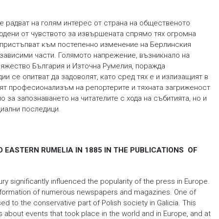
е радват на голям интерес от страна на общественото
 водени от чувството за извършената спрямо тях огромна
и, пристъпват към постепенно изменение на Берлинския
езависими части. Голямото напрежение, възникнало на
яжество България и Източна Румелия, поражда
ии се опитват да задоволят, като сред тях е и излизащият в
кият професионализъм на репортерите и тяхната загриженост
 за запознаването на читателите с хода на събитията, но и
циални последици.
D EASTERN RUMELIA IN 1885 IN THE PUBLICATIONS OF
 significantly influenced the popularity of the press in Europe.
the formation of numerous newspapers and magazines. One of
to the conservative part of Polish society in Galicia. This
about events that took place in the world and in Europe, and at