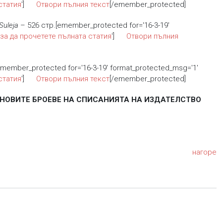
статия
']
Отвори пълния текст
[/emember_protected]
Suleja
– 526 стр.[emember_protected for='16-3-19'
 за да прочетете пълната статия
']
Отвори пълния
member_protected for='16-3-19' format_protected_msg='1'
статия
']
Отвори пълния текст
[/emember_protected]
/ В НОВИТЕ БРОЕВЕ НА СПИСАНИЯТА НА ИЗДАТЕЛСТВО
нагоре