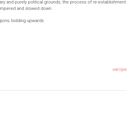
ry and purely political grounds, the process of re-establishment
 hampered and slowed down.
gions; bidding upwards
нагоре