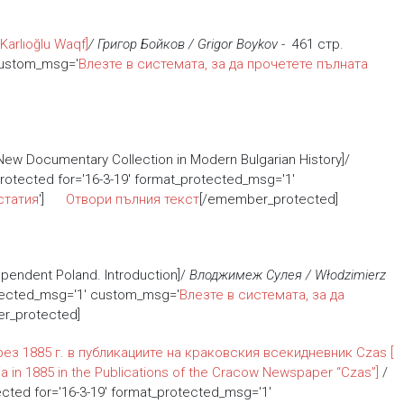
Karlıoğlu Waqf]
/ Григор Бойков / Grigor Boykov -
461 стр.
custom_msg='
Влезте в системата, за да прочетете пълната
 Documentary Collection in Modern Bulgarian History]/
otected for='16-3-19' format_protected_msg='1'
статия
']
Отвори пълния текст
[/emember_protected]
endent Poland. Introduction]/
Влоджимеж Сулея / Włodzimierz
otected_msg='1' custom_msg='
Влезте в системата, за да
r_protected]
ез 1885 г. в публикациите на краковския всекидневник Czas
[
elia in 1885 in the Publications of the Cracow Newspaper “Czas”]
/
ted for='16-3-19' format_protected_msg='1'