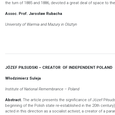
the turn of 1885 and 1886, devoted a great deal of space to the u
Assoc. Prof. Jarosław Rubacha
University of Warmia and Mazury in Olsztyn
JÓZEF PIŁSUDSKI – CREATOR OF INDEPENDENT POLAND
Włodzimierz Suleja
Institute of National Remembrance – Poland
Abstract.
The article presents the significance of Józef Piłsud
beginning of the Polish state re-established in the 20th centur
acted in this direction as a socialist activist, a creator of a p