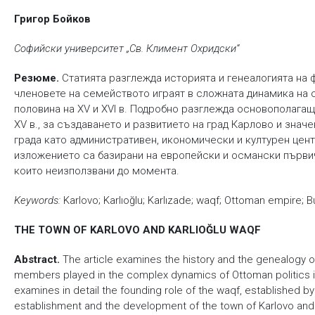
Григор Бойков
Софийски университет „Св. Климент Охридски“
Резюме.
Статията разглежда историята и генеалогията на 
членовете на семейството играят в сложната динамика на 
половина на ХV и ХVІ в. Подробно разглежда основополагаща
ХV в., за създаването и развитието на град Карлово и зна
града като административен, икономически и културен цент
изложението са базирани на европейски и османски първич
които неизползвани до момента.
Keywords:
Karlovo; Karlıoğlu; Karlızade; waqf; Ottoman empire; 
THE TOWN OF KARLOVO AND KARLIOĞLU WAQF
Abstract.
The article examines the history and the genealogy of 
members played in the complex dynamics of Ottoman politics in t
examines in detail the founding role of the waqf, established by K
establishment and the development of the town of Karlovo and 