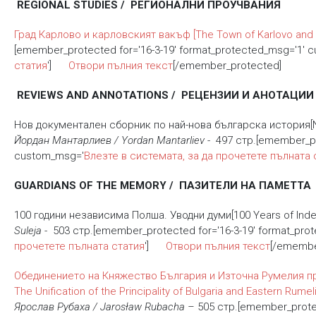
REGIONAL STUDIES / РЕГИОНАЛНИ ПРОУЧВАНИЯ
Град Карлово и карловският вакъф
[The Town of Karlovo and 
[emember_protected for='16-3-19' format_protected_msg='1' 
статия
']
Отвори пълния текст
[/emember_protected]
REVIEWS AND ANNOTATIONS / РЕЦЕНЗИИ И АНОТАЦИИ
Нов документален сборник по най-нова българска история[New
Йордан Мантарлиев / Yordan Mantarliev
- 497 стр.[emember_pr
custom_msg='
Влезте в системата, за да прочетете пълната 
GUARDIANS OF THE MEMORY / ПАЗИТЕЛИ НА ПАМЕТТА
100 години независима Полша. Уводни думи[100 Years of Indep
Suleja
- 503 стр.[emember_protected for='16-3-19' format_pr
прочетете пълната статия
']
Отвори пълния текст
[/emembe
Обединението на Княжество България и Източна Румелия пр
The Unification of the Principality of Bulgaria and Eastern Rum
Ярослав Рубаха / Jarosław Rubacha –
505 стр.[emember_protec