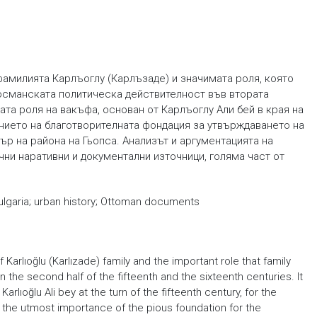
фамилията Карлъоглу (Карлъзаде) и значимата роля, която
османската политическа действителност във втората
та роля на вакъфа, основан от Карлъоглу Али бей в края на
чението на благотворителната фондация за утвърждаването на
ър на района на Гьопса. Анализът и аргументацията на
ни наративни и документални източници, голяма част от
Bulgaria; urban history; Ottoman documents
Karlıoğlu (Karlızade) family and the important role that family
he second half of the fifteenth and the sixteenth centuries. It
arlıoğlu Ali bey at the turn of the fifteenth century, for the
the utmost importance of the pious foundation for the