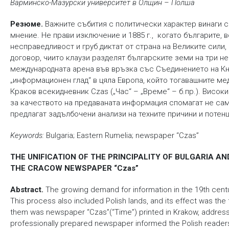
Варминско-Мазурски университет в Олщин – Полша
Резюме.
Важните събития с политически характер винаги с
мнение. Не прави изключение и 1885 г., когато българите,
несправедливост и груб диктат от страна на Великите сил
договор, чиито клаузи разделят българските земи на три н
международната арена във връзка със Съединението на Кн
„информационен глад“ в цяла Европа, който тогавашните мед
Краков всекидневник Czas („Час“ – „Време“ – б.пр.). Висо
за качеството на предаваната информация спомагат не само
предлагат задълбочени анализи на техните причини и потен
Keywords:
Bulgaria; Eastern Rumelia; newspaper “Czas”
THE UNIFICATION OF THE PRINCIPALITY OF BULGARIA AN
THE CRACOW NEWSPAPER “Czas”
Abstract.
The growing demand for information in the 19th century
This process also included Polish lands, and its effect was 
them was newspaper “Czas”(“Time”) printed in Krakow, addressed 
professionally prepared newspaper informed the Polish readers 