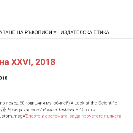
АВАНЕ НА РЪКОПИСИ
ИЗДАТЕЛСКА ЕТИКА
на XXVI, 2018
018
о повод 60-годишния му юбилей)[A Look at the Scientific
ry)]/
Росица Ташева / Rositza Tasheva
– 455 стр.
custom_msg='
Влезте в системата, за да прочетете пълната