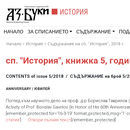
ИСТОРИЯ
НАЧАЛО
ЗА СПИСАНИЕТО
СЪДЪРЖАНИЕ
ПОД
Начало
>
История
>
Съдържание на сп. "История", 2018 г.
сп. "История", книжка 5, годи
CONTENTS of issue 5/2018 / СЪДЪРЖАНИЕ на брой 5/2
ANNIVERSARY / ЮБИЛЕЙ
Поглед към научното дело на проф. д-р Борислав Гаврилов (п
Activity of Prof. Borislav Gavrilov (In Honor of His 60th Anniversa
[emember_protected for='16-3-19' format_protected_msg='1' 
статия
']
Отвори пълния текст
[/emember_protected]