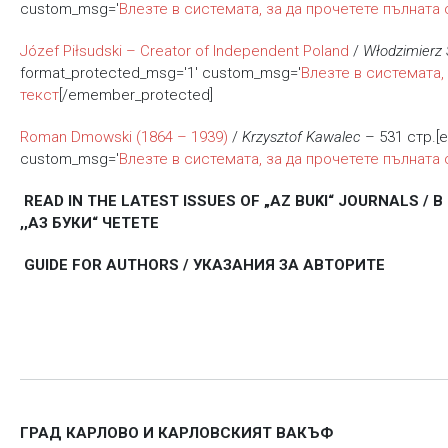
custom_msg='
Влезте в системата, за да прочетете пълната 
Józef Piłsudski – Creator of Independent Poland
/
Włodzimierz 
format_protected_msg='1' custom_msg='
Влезте в системата,
текст
[/emember_protected]
Roman Dmowski (1864 – 1939)
/
Krzysztof Kawalec
– 531 стр.[e
custom_msg='
Влезте в системата, за да прочетете пълната 
READ IN THE LATEST ISSUES OF „AZ BUKI“ JOURNALS 
,,АЗ БУКИ“ ЧЕТЕТЕ
GUIDE FOR AUTHORS / УКАЗАНИЯ ЗА АВТОРИТЕ
ГРАД КАРЛОВО И КАРЛОВСКИЯТ ВАКЪФ