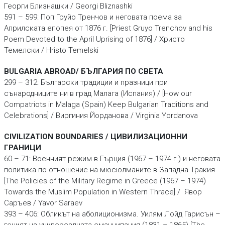
Георги Близнашки / Georgi Bliznashki
591 – 599: Поп Груйо Тренчов и неговата поема за
Априлската епопея от 1876 г. [Priest Gruyo Trenchоv and his
Poem Devoted to the April Uprising of 1876] / Христо
Темелски / Hristo Temelski
BULGARIA ABROAD/ БЪЛГАРИЯ ПО СВЕТА
299 – 312: Български традиции и празници при
сънародниците ни в град Малага (Испания) / [How our
Compatriots in Malaga (Spain) Keep Bulgarian Traditions and
Celebrations] / Виргиния Йорданова / Virginia Yordanova
CIVILIZATION BOUNDARIES / ЦИВИЛИЗАЦИОННИ
ГРАНИЦИ
60 – 71: Военният режим в Гърция (1967 – 1974 г.) и неговата
политика по отношение на мюсюлманите в Западна Тракия
[The Policies of the Military Regime in Greece (1967 – 1974)
Towards the Muslim Population in Western Thrace] / Явор
Саръев / Yavor Saraev
393 – 406: Обликът на аболиционизма. Уилям Лойд Гарисън –