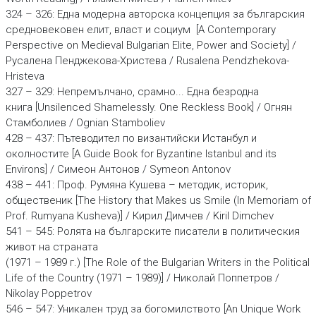
324 – 326: Една модерна авторска концепция за българския
средновековен елит, власт и социум [A Contemporary
Perspective on Medieval Bulgarian Elite, Power and Society] /
Русалена Пенджекова-Христева / Rusalena Pendzhekova-
Hristeva
327 – 329: Непремълчано, срамно... Една безродна
книга [Unsilenced Shamelessly. One Reckless Book] / Огнян
Стамболиев / Ognian Stamboliev
428 – 437: Пътеводител по византийски Истанбул и
околностите [A Guide Book for Byzantine Istanbul and its
Environs] / Симеон Антонов / Symeon Antonov
438 – 441: Проф. Румяна Кушева – методик, историк,
общественик [The History that Makes us Smile (In Memoriam of
Prof. Rumyana Kusheva)] / Кирил Димчев / Kiril Dimchev
541 – 545: Ролята на българските писатели в политическия
живот на страната
(1971 – 1989 г.) [The Role of the Bulgarian Writers in the Political
Life of the Country (1971 – 1989)] / Николай Поппетров /
Nikolay Poppetrov
546 – 547: Уникален труд за богомилството [An Unique Work