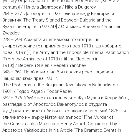
[Military Organization of the Principality of Achaea (XIII – XIV
century)] / Никола Дюлгеров / Nikola Dulgerov
264 – 277: Договорът от 927 година между България и
Византия [The Treaty Signed Between Bulgaria and the
Byzantine Empire in 927 AD] / Станимир Звездов / Stanimir
Zvezdov
278 – 298: Армията и невъзможното вътрешно
умиротворение (от примирието през 1918 г. до изборите
през 1919 г.) [The Army and the Impossible Internal Pacification
(From the Armistice of 1918 until the Elections in
1919)] / Веселин Янчев / Veselin Yanchev
343 – 361: Проблемите на българския революционен
национализъм през 1901 г.
[The Problems of the Bulgarian Revolutionary Nationalism in
1901] / Тодор Радев / Todor Radev
362 – 376: Убийството на консулите Жул Мулен и Хенри Абот,
разгледано от Апостолос Вакалопулос в студията
му „Драматичните събития в Тесалоники през май 1876 г. и
влиянието им върху Източния въпрос“ [The Murder of
the Consuls Jules Mules and Henry Abbott Considered by
Apostolos Vakalopulos in his Article “The Dramatic Events In