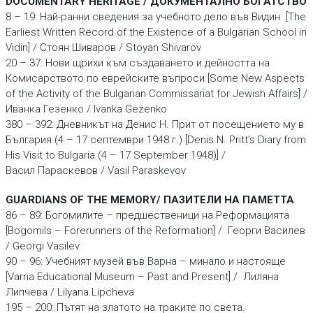
DOCUMENTARY HERITAGE / ДОКУМЕНТАЛНО БОГАТСТВО
8 – 19: Най-ранни сведения за учебното дело във Видин [The
Earliest Written Record of the Existence of a Bulgarian School in
Vidin] / Стоян Шиваров / Stoyan Shivarov
20 – 37: Нови щрихи към създаването и дейността на
Комисарството по еврейските въпроси [Some New Aspects
of the Activity of the Bulgarian Commissariat for Jewish Affairs] /
Иванка Гезенко / Ivanka Gezenko
380 – 392: Дневникът на Денис Н. Прит от посещението му в
България (4 – 17 септември 1948 г.) [Denis N. Pritt’s Diary from
His Visit to Bulgaria (4 – 17 September 1948)] /
Васил Параскевов / Vasil Paraskevov
GUARDIANS OF THE MEMORY/ ПАЗИТЕЛИ НА ПАМЕТТА
86 – 89: Богомилите – предшественици на Реформацията
[Bogomils – Forerunners оf the Reformation] / Георги Василев
/ Georgi Vasilev
90 – 96: Учебният музей във Варна – минало и настояще
[Varna Educational Museum – Past and Present] / Лиляна
Липчева / Lilyana Lipcheva
195 – 200: Пътят на златото на траките по света.