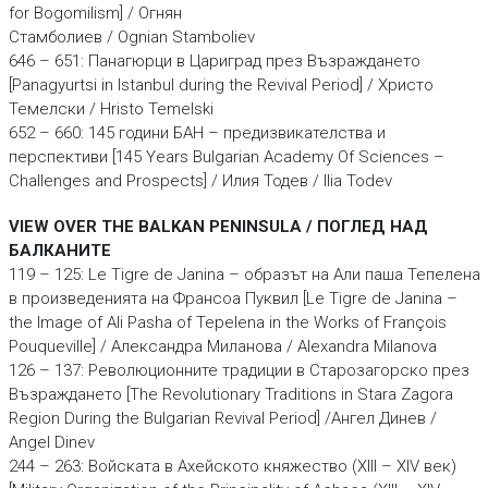
for Bogomilism] / Огнян
Стамболиев / Ognian Stamboliev
646 – 651: Панагюрци в Цариград през Възраждането
[Panagyurtsi in Istanbul during the Revival Period] / Христо
Темелски / Hristo Temelski
652 – 660: 145 години БАН – предизвикателства и
перспективи [145 Years Bulgarian Academy Of Sciences –
Challenges and Prospects] / Илия Тодев / Ilia Todev
VIEW OVER THE BALKAN PENINSULA / ПОГЛЕД НАД
БАЛКАНИТЕ
119 – 125: Le Tigre de Janina – образът на Али паша Тепелена
в произведенията на Франсоа Пуквил [Le Tigre de Janina –
the Image of Ali Pasha of Tepelena in the Works of François
Pouqueville] / Александра Миланова / Alexandra Milanova
126 – 137: Революционните традиции в Старозагорско през
Възраждането [The Revolutionary Traditions in Stara Zagora
Region During the Bulgarian Revival Period] /Ангел Динев /
Angel Dinev
244 – 263: Войската в Ахейското княжество (XIII – XIV век)