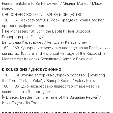
Fundamentalism to Be Perceived] / Младен Манев / Mladen
Manev
CHURCH AND SOCIETY/ ЦЪРКВА И ОБЩЕСТВО
138 – 161: Манастирът „Св. Йоан Предтеча“ край Созопол –
просопографски очерк
[The Monastery “St. John the Baptist” Near Sozopol –
Prosopographic Essay] /
Венцислав Каравълчев / Ventzislav Karavaltchev
162 – 169: Културно-историческо наследство на Разбоишкия
манастир [Cultural аnd Historical Heritage of the Razboishte
Monastery] / Камелия Божилова / Kamelia Bozhilova
DISCUSSIONS / ДИСКУСИОННО
170 – 179: Отново за термина „турско робство“ [Revisiting
the Term “Turkish Yoke”] / Валери Колев / Valery Kolev
180 – 185: Eдно нехаресвано лидерство от времето на
националното Възраждане
[A Disliked Leader from the Time of the Bulgarian Revival] /
Илия Тодев / Ilia Todev