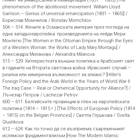
геният на универсалната еманципация (1831 – 1865) [The
phenomenon of the abolitionist movement. William Lloyd
Garrison – Genius of universal emancipation (1831 – 1865)] /
Борислав Момчилов / Borislav Momchilov
504 – 514: Жените в Османската империя през погледа на
една западноевропейка: произведенията на лейди Мери
Монтегю [The Women in the Ottoman Empire through the Eyes
of a Western Woman: the Works of Lady Mary Montagu] /
Александра Миланова / Alexandra Milanova
515 – 529: Хитлеристката външна политика и Арабският свят
в годините на Втората световна война: Иракският случай –
реална или химерична възможност за алианс? [Hitler’s
Foreign Policy and the Arab World in the Years of World War II:
The Iraq Case – Real or Chimerical Opportunity for Alliance?] /
Лъчезар Петров / Lachezar Petrov
600 – 611: Белгийските провинции в плен на европейската
политика (1814 – 1815 г.) [The Effects of European Policy (1814
– 1815) on the Belgian Provinces] / Светла Глушкова / Svetla
Glushkova
612 – 624: Как по-точно да се възприема съвременният
ислямски фундаментализъм [How The Modern Islamic