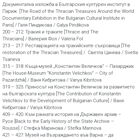
Документална изложба в Българския културен институт в
Париж [The Road of the Thracian Treasures Around the World.
Documentary Exhibition in the Bulgarian Cultural Institute in
Paris] / Галя Пиндикова / Galya Pindikova
200 – 212: Тракия и траките [Thrace and The
Thracians] / Валерия Фол / Valeria Fol
213 – 217: Реставрацията на тракийските съкровища [The
restoration of the Thracian Treasures] / Светла Цанева / Svetla
Tsaneva
315 – 318: Къща-музей „Константин Величков“ – Пазарджик
[The House-Museum “Konstantin Velichkov” – City of
Pazardzhik] / Ваня Кибритова / Vanya Kibritova
319 – 323: Приносът на Константин Величков за развитието
на българската култура [The Contribution of Konstantin
Velichkov to the Development of Bulgarian Culture] / Ваня
Кибритова / Vanya Kibritova
409 – 420: Към ранната история на Държавен архив –
Русе [Back to the Early History of the State Archive –
Rousse] / Стефка Маринова / Stefka Marinova
421 – 427: Музей на Възраждането във Варна – да