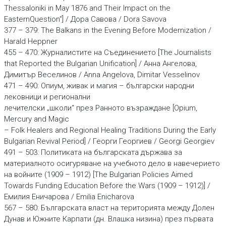
Thessaloniki in May 1876 and Their Impact on the
EasternQuestion”] / Дора Савова / Dora Savova
377 – 379: The Balkans in the Evening Before Modernization /
Harald Heppner
455 – 470: Журналиститe на Съединението [The Journalists
that Reported the Bulgarian Unification] / Анна Ангелова,
Димитър Веселинов / Anna Angelova, Dimitar Vesselinov
471 – 490: Опиум, живак и магия – български народни
лековници и регионални
лечителски „школи“ през Ранното възраждане [Opium,
Mercury and Magic
– Folk Healers and Regional Healing Traditions During the Early
Bulgarian Revival Period] / Георги Георгиев / Georgi Georgiev
491 – 503: Политиката на българската държава за
материалното осигуряване на учебното дело в навечерието
на войните (1909 – 1912) [The Bulgarian Policies Aimed
Towards Funding Education Before the Wars (1909 – 1912)] /
Емилия Еничарова / Emilia Enicharovа
567 – 580: Българската власт на територията между Долен
Дунав и Южните Карпати (дн. Влашка низина) през първата