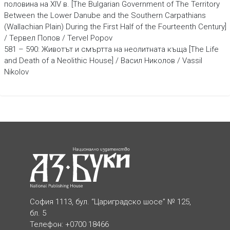
половина на ХІV в. [The Bulgarian Government of The Territory
Between the Lower Danube and the Southern Carpathians
(Wallachian Plain) During the First Half of the Fourteenth Century]
/ Тервел Попов / Tervel Popov
581 – 590: Животът и смъртта на неолитната къща [The Life
and Death of a Neolithic House] / Васил Николов / Vassil
Nikolov
София 1113, бул. “Цариградско шосе” № 125,
бл. 5
Телефон: +0700 18466