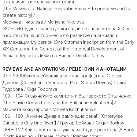
съхраняваш и създаваш история
[The Museum of National Revival in Varna – to preserve and to
create history] /
Марияна Николова / Mariyana Nikolova
537 – 540: Eдин османотурски надпис от началото на XIX век
в контекста на историческото развитие на Анхиало и
прилежащия му регион [One Ottoman Inscription from the Early
XIX Century in the Context of the Historical Development of
Anhialo Region] / Димитър Ницов / Dimitar Nitsov
REVIEWS AND ANOTATIONS / РЕЦЕНЗИИ И АНОТАЦИИ
97 – 99: Юбилеен сборник в чест на проф. д.и.н. Стефан
Дойнов [Collection in Honour of Prof. Stefan Doynov] / Олга
Тодорова / Olga Todorova
100 – 104: Славянските комитети и българското Опълчение
[The Slavic Committees and the Bulgarian Volunteers] /
Мариета Кожухарова / Marieta Kozhuharova
186 – 188: „А иначе Дунав е само една река!“ [“Otherwise
Danube is Only One River”] / Григор Бойков / Grigor Boykov
188 – 192: Книга, която заслужава да бъде прочетена [А Book
Worth Reading] / Пламен Митев / Plamen Mitev