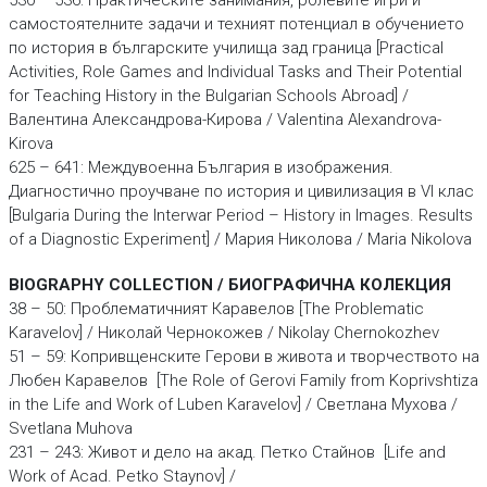
530 – 536: Практическите занимания, ролевите игри и
самостоятелните задачи и техният потенциал в обучението
по история в българските училища зад граница [Practical
Activities, Role Games and Individual Tasks and Their Potential
for Teaching History in the Bulgarian Schools Abroad] /
Валентина Александрова-Кирова / Valentina Alexandrova-
Kirova
625 – 641: Междувоенна България в изображения.
Диагностично проучване по история и цивилизация в VI клас
[Bulgaria During the Interwar Period – History in Images. Results
of a Diagnostic Experiment] / Мария Николова / Maria Nikolova
BIOGRAPHY COLLECTION / БИОГРАФИЧНА КOЛЕКЦИЯ
38 – 50: Проблематичният Каравелов [The Problematic
Karavelov] / Николай Чернокожев / Nikolay Chernokozhev
51 – 59: Копривщенските Герови в живота и творчеството на
Любен Каравелов [The Role of Gerovi Family from Koprivshtiza
in the Life and Work of Luben Karavelov] / Светлана Мухова /
Svetlana Muhova
231 – 243: Живот и дело на акад. Петко Стайнов [Life and
Work of Acad. Petko Staynov] /