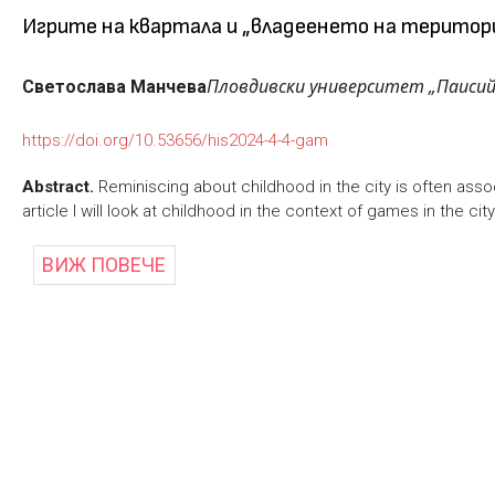
Игрите на квартала и „владеенето на територ
Пловдивски университет „Паисий
Светослава Манчева
https://doi.org/10.53656/his2024-4-4-gam
Abstract.
Reminiscing about childhood in the city is often ass
article I will look at childhood in the context of games in the c
ВИЖ ПОВЕЧЕ