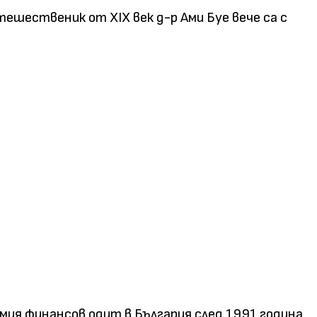
ешественик от XIX век д-р Ами Буе вече са с
мия финансов одит в България след 1991 година