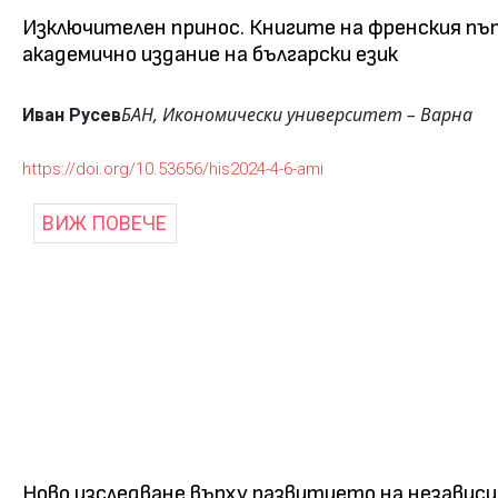
Изключителен принос. Книгите на френския път
академично издание на български език
БАН, Икономически университет – Варна
Иван Русев
https://doi.org/10.53656/his2024-4-6-ami
ВИЖ ПОВЕЧЕ
Ново изследване върху развитието на независи