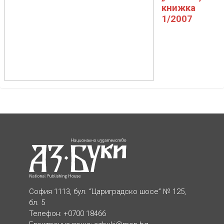
книжка
1/2007
София 1113, бул. “Цариградско шосе” № 125,
бл. 5
Телефон: +0700 18466